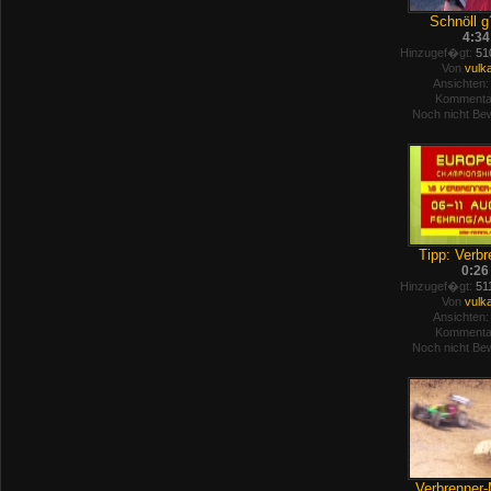
Schnöll g´
4:34
Hinzugef�gt:
510
Von
vulk
Ansichten:
Kommenta
Noch nicht Bew
Tipp: Verbr
0:26
Hinzugef�gt:
511
Von
vulk
Ansichten:
Kommenta
Noch nicht Bew
Verbrenner-