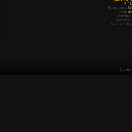
4:41
Hinzugef�gt:
510
Von
vulk
Ansichten:
Kommenta
Noch nicht Bew
Copyrig