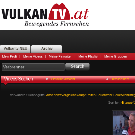
Vulkantv NEU
Archiv
Mein Profil
|
Meine Videos
|
Meine Favoriten
|
Meine Playlist
|
Meine Gruppen
Videos Suchen
Einfache Ansicht
Detailansicht
Verwandte Suchbegriffe:
Abschnittsvergleichskampf
Pölten
Feuerwehr
Feuerwehrmitg
Sort by:
Hinzugef