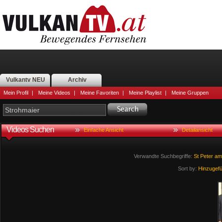
Vulkantv NEU
Archiv
Mein Profil
|
Meine Videos
|
Meine Favoriten
|
Meine Playlist
|
Meine Gruppen
Videos Suchen
Einfache Ansicht
Detailansicht
Verwandte Suchbegriffe:
St
Peter
am
Sort by:
Hinzugef