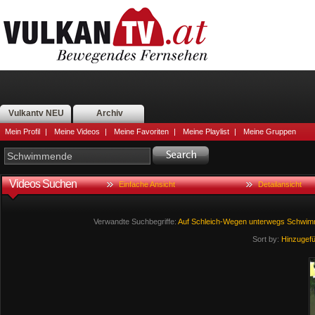
Vulkantv NEU
Archiv
Mein Profil
|
Meine Videos
|
Meine Favoriten
|
Meine Playlist
|
Meine Gruppen
Videos Suchen
Einfache Ansicht
Detailansicht
Verwandte Suchbegriffe:
Auf
Schleich-Wegen
unterwegs
Schwim
Sort by:
Hinzugef