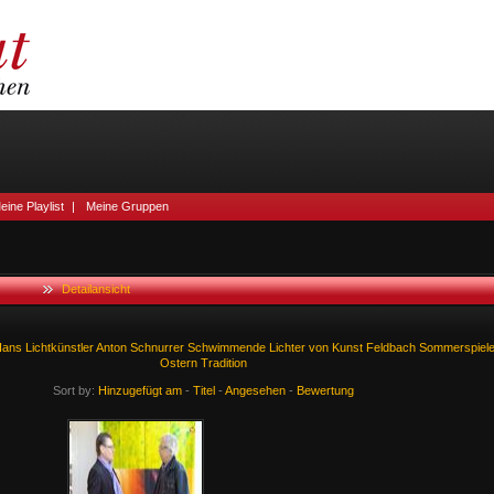
eine Playlist
|
Meine Gruppen
Detailansicht
ans
Lichtkünstler
Anton
Schnurrer
Schwimmende
Lichter
von
Kunst
Feldbach
Sommerspiel
Ostern
Tradition
Sort by:
Hinzugefügt am
-
Titel
-
Angesehen
-
Bewertung