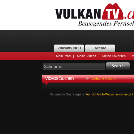
Vulkantv NEU
Archiv
Mein Profil
|
Meine Videos
|
Meine Favoriten
|
M
Videos Suchen
Einfache Ansicht
Verwandte Suchbegriffe:
Auf
Schleich-Wegen
unterwegs
H