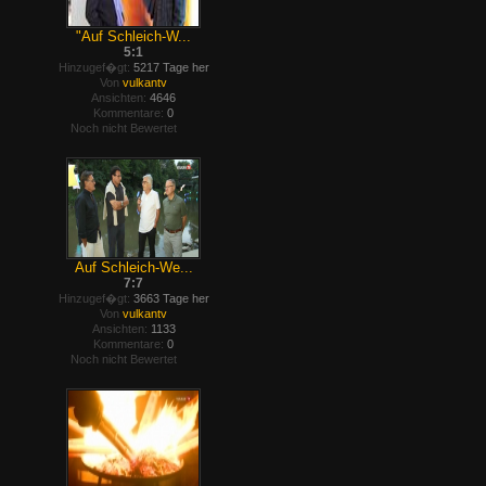
"Auf Schleich-W...
5:1
Hinzugef�gt:
5217 Tage her
Von
vulkantv
Ansichten:
4646
Kommentare:
0
Noch nicht Bewertet
Auf Schleich-We...
7:7
Hinzugef�gt:
3663 Tage her
Von
vulkantv
Ansichten:
1133
Kommentare:
0
Noch nicht Bewertet