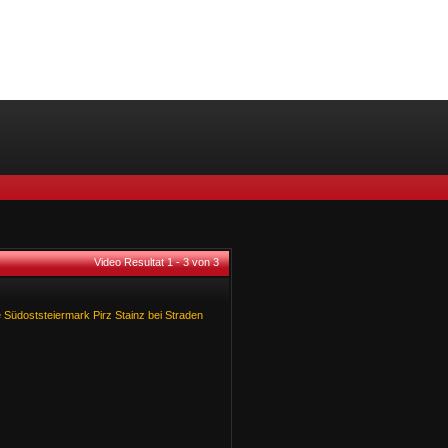
Video Resultat 1 - 3 von 3
e
Südoststeiermark
Pirz
Stainz
bei
Straden