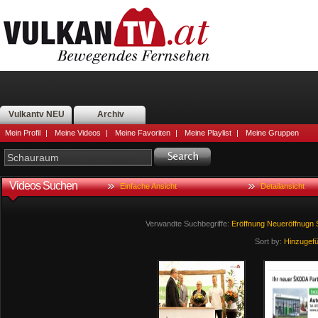
Vulkantv NEU
Archiv
Mein Profil
|
Meine Videos
|
Meine Favoriten
|
Meine Playlist
|
Meine Gruppen
Videos Suchen
Einfache Ansicht
Detailansicht
Verwandte Suchbegriffe:
Eröffnung
Neueröffnugn
Sort by:
Hinzugef