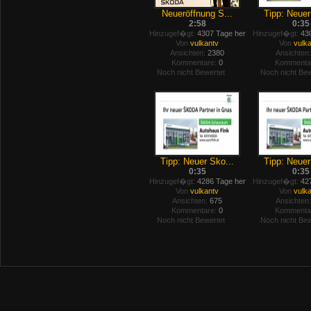
Neueröffnung S...
Tipp: Neuer
2:58
0:35
Hinzugef�gt:
4307 Tage her
Hinzugef�gt:
430
Von
vulkantv
Von
vulk
Ansichten:
2380
Ansichten:
Kommentare:
0
Kommenta
Noch nicht Bewertet
Noch nicht Bew
Tipp: Neuer Sko...
Tipp: Neuer
0:35
0:35
Hinzugef�gt:
4286 Tage her
Hinzugef�gt:
427
Von
vulkantv
Von
vulk
Ansichten:
675
Ansichten:
Kommentare:
0
Kommenta
Noch nicht Bewertet
Noch nicht Bew