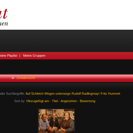
eine Playlist
|
Meine Gruppen
Detailansicht
dte Suchbegriffe:
Auf
Schleich-Wegen
unterwegs
Rudolf
Radlingmayr
Fritz
Hummel
Sort by:
Hinzugefügt am
-
Titel
-
Angesehen
-
Bewertung