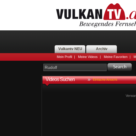
Vulkantv NEU
Archiv
Mein Profil
|
Meine Videos
|
Meine Favoriten
|
M
Videos Suchen
Einfache Ansicht
Verwan