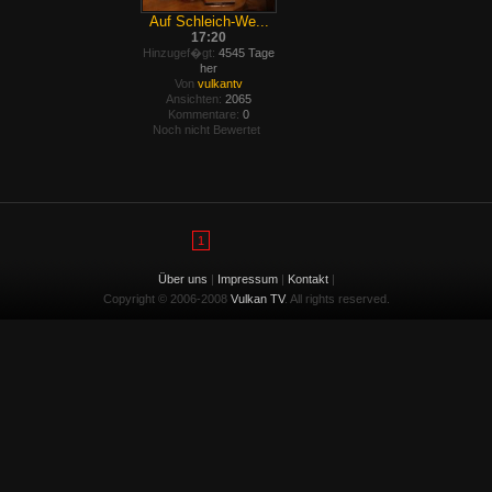
Auf Schleich-We...
17:20
Hinzugef�gt:
4545 Tage
her
Von
vulkantv
Ansichten:
2065
Kommentare:
0
Noch nicht Bewertet
1
Über uns
|
Impressum
|
Kontakt
|
Copyright © 2006-2008
Vulkan TV
. All rights reserved.