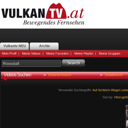
Vulkantv NEU
Archiv
Mein Profil
|
Meine Videos
|
Meine Favoriten
|
Meine Playlist
|
Meine Gruppen
Videos Suchen
Einfache Ansicht
Detailansicht
Verwandte Suchbegriffe:
Auf
Schleich-Wegen
unte
Sort by:
Hinzugef