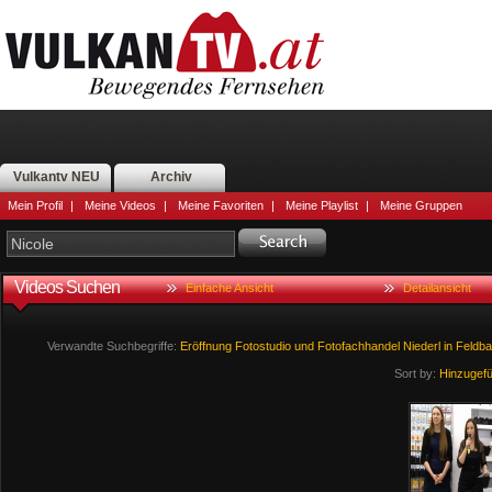
Vulkantv NEU
Archiv
Mein Profil
|
Meine Videos
|
Meine Favoriten
|
Meine Playlist
|
Meine Gruppen
Videos Suchen
Einfache Ansicht
Detailansicht
Verwandte Suchbegriffe:
Eröffnung
Fotostudio
und
Fotofachhandel
Niederl
in
Feldb
Sort by:
Hinzugef