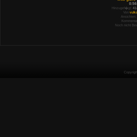
0:56
Hinzugef�gt:
414
Von
vulk
Ansichten:
Kommenta
Noch nicht Bew
Copyrig