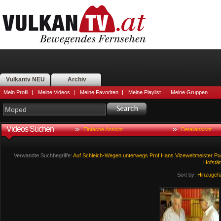
Vulkantv NEU
Archiv
Mein Profil
|
Meine Videos
|
Meine Favoriten
|
Meine Playlist
|
Meine Gruppen
Videos Suchen
Einfache Ansicht
Detailansicht
Verwandte Suchbegriffe:
Auf
Schleich-Wegen
unterwegs
Prof
Hans
Vizeweltmeister
Pu
Hofstät
Sort by:
Hinzugef