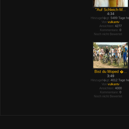
"Auf Schleich-W...
4:34
Hinzugef�gt:
5489 Tage he
Von
vulkantv
Ansichten:
4277
Kommentare:
0
Noch nicht Bewertet
Bist du Moped �...
3:49
Hinzugef�gt:
4012 Tage he
Von
vulkantv
Ansichten:
4000
Kommentare:
0
Noch nicht Bewertet