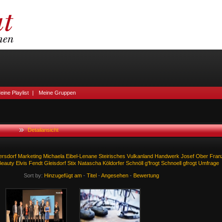
eine Playlist
|
Meine Gruppen
Detailansicht
ersdorf
Marketing
Michaela
Eibel-Lenane
Steirisches
Vulkanland
Handwerk
Josef
Ober
Fran
Beauty
Elvis
Fendt
Gleisdorf
Stix
Natascha
Köldorfer
Schnöll
g'frogt
Schnoell
gfrogt
Umfrage
Sort by:
Hinzugefügt am
-
Titel
-
Angesehen
-
Bewertung