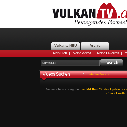
Vulkantv NEU
Archiv
Mein Profil
|
Meine Videos
|
Meine Favoriten
|
M
Videos Suchen
Einfache Ansicht
Verwandte Suchbegriffe:
Der
M-Effekt
2.0
das
Update
Loip
Cutani
Health