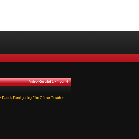
Video Resultat 1 - 4 von 4
z
Fartek
Fend
genlog
Film
Günter
Tuscher