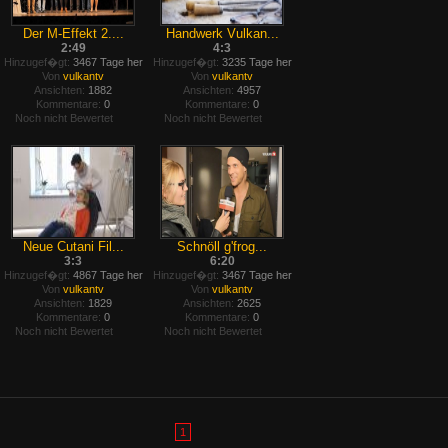
Der M-Effekt 2....
Handwerk Vulkan...
2:49
4:3
Hinzugef�gt:
3467 Tage her
Hinzugef�gt:
3235 Tage her
Von
vulkantv
Von
vulkantv
Ansichten:
1882
Ansichten:
4957
Kommentare:
0
Kommentare:
0
Noch nicht Bewertet
Noch nicht Bewertet
Neue Cutani Fil...
Schnöll g'frog...
3:3
6:20
Hinzugef�gt:
4867 Tage her
Hinzugef�gt:
3467 Tage her
Von
vulkantv
Von
vulkantv
Ansichten:
1829
Ansichten:
2625
Kommentare:
0
Kommentare:
0
Noch nicht Bewertet
Noch nicht Bewertet
1