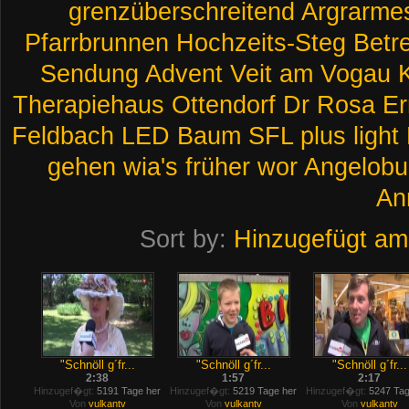
grenzüberschreitend
Argrarme
Pfarrbrunnen
Hochzeits-Steg
Betr
Sendung
Advent
Veit
am
Vogau
Therapiehaus
Ottendorf
Dr
Rosa
Er
Feldbach
LED
Baum
SFL
plus
light
gehen
wia's
früher
wor
Angelobu
An
Sort by:
Hinzugefügt am
"Schnöll g´fr...
"Schnöll g´fr...
"Schnöll g´fr...
2:38
1:57
2:17
Hinzugef�gt:
5191 Tage her
Hinzugef�gt:
5219 Tage her
Hinzugef�gt:
5247 Tag
Von
vulkantv
Von
vulkantv
Von
vulkantv