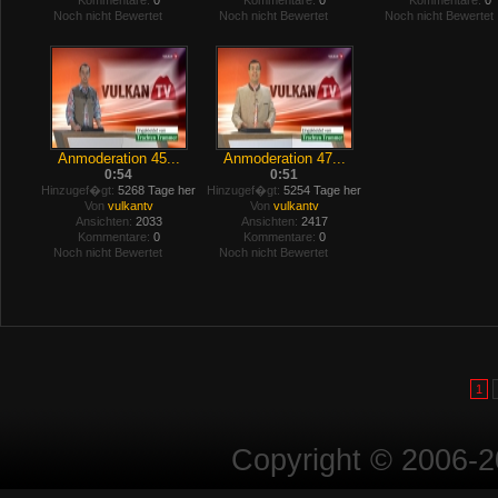
Kommentare:
0
Kommentare:
0
Kommentare:
0
Noch nicht Bewertet
Noch nicht Bewertet
Noch nicht Bewertet
Anmoderation 45...
Anmoderation 47...
0:54
0:51
Hinzugef�gt:
5268 Tage her
Hinzugef�gt:
5254 Tage her
Von
vulkantv
Von
vulkantv
Ansichten:
2033
Ansichten:
2417
Kommentare:
0
Kommentare:
0
Noch nicht Bewertet
Noch nicht Bewertet
1
Copyright © 2006-