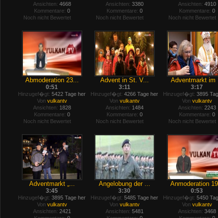
Ansichten:
4668
Ansichten:
3380
Ansichten:
4910
Kommentare:
0
Kommentare:
0
Kommentare:
0
Noch nicht Bewertet
Noch nicht Bewertet
Noch nicht Bewertet
Abmoderation 23...
Advent in St. V...
Adventmarkt im .
0:51
3:11
3:17
Hinzugef�gt:
5422 Tage her
Hinzugef�gt:
4266 Tage her
Hinzugef�gt:
3895 Tag
Von
vulkantv
Von
vulkantv
Von
vulkantv
Ansichten:
1828
Ansichten:
1484
Ansichten:
2243
Kommentare:
0
Kommentare:
0
Kommentare:
0
Noch nicht Bewertet
Noch nicht Bewertet
Noch nicht Bewertet
Adventmarkt „...
Angelobung der ...
Anmoderation 19.
3:45
3:30
0:53
Hinzugef�gt:
3895 Tage her
Hinzugef�gt:
5485 Tage her
Hinzugef�gt:
5450 Tag
Von
vulkantv
Von
vulkantv
Von
vulkantv
Ansichten:
2421
Ansichten:
5481
Ansichten:
3468