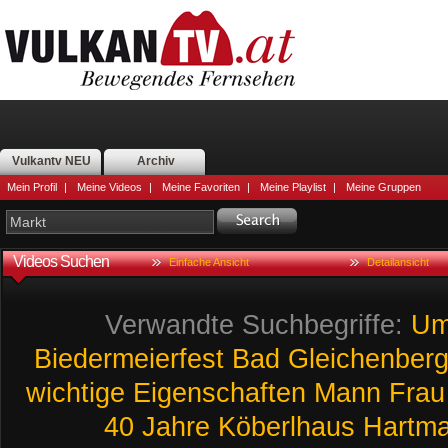
Vulkantv NEU
Archiv
Mein Profil
|
Meine Videos
|
Meine Favoriten
|
Meine Playlist
|
Meine Gruppen
Videos Suchen
Einfache Ansicht
Detailansicht
Verwandte Suchbegriffe:
Um
Biedermeierfest
Bad
Gleichenber
wichtige
Eigenschaften
Mann
Frau
40
Jahre
Köberlhaus
Hartma