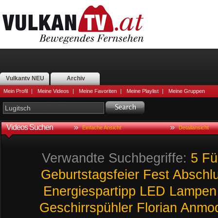
Vulkantv NEU
Archiv
Mein Profil
|
Meine Videos
|
Meine Favoriten
|
Meine Playlist
|
Meine Gruppen
Videos Suchen
Einfache Ansicht
Detailansicht
Verwandte Suchbegriffe:
5
Fü
Geburtstagsfeier
Fest
Abschl
Energiespartipp
LED
Lampen
Geschirrspühler
Florian
Anmod