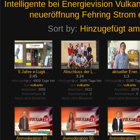
Intelligente
bei
Energievision
Vulka
neueröffnung
Fehring
Strom
Sort by:
Hinzugefügt am
5 Jahre e-Lugit...
Abschluss der L...
aktueller Ener..
2:45
3:24
1:3
Hinzugef�gt:
4809 Tage her
Hinzugef�gt:
3689 Tage her
Hinzugef�gt:
5188 Tag
Von
vulkantv
Von
vulkantv
Von
vulkantv
Ansichten:
3055
Ansichten:
3622
Ansichten:
2078
Kommentare:
0
Kommentare:
0
Kommentare:
0
Noch nicht Bewertet
Noch nicht Bewertet
Noch nicht Bewertet
Anmoderation 49...
Anmoderation 50...
Anmoderation 51.