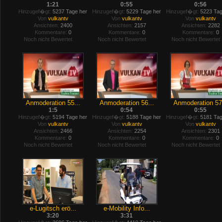
1:21
0:55
0:56
Hinzugef�gt:
5237 Tage her
Hinzugef�gt:
5229 Tage her
Hinzugef�gt:
5223 Tag
Von
vulkantv
Von
vulkantv
Von
vulkantv
Ansichten:
2400
Ansichten:
2157
Ansichten:
2282
Kommentare:
0
Kommentare:
0
Kommentare:
0
Noch nicht Bewertet
Noch nicht Bewertet
Noch nicht Bewertet
Anmoderation 55...
Anmoderation 56...
Anmoderation 57.
1:5
0:54
0:55
Hinzugef�gt:
5194 Tage her
Hinzugef�gt:
5188 Tage her
Hinzugef�gt:
5181 Tag
Von
vulkantv
Von
vulkantv
Von
vulkantv
Ansichten:
2466
Ansichten:
2254
Ansichten:
2301
Kommentare:
0
Kommentare:
0
Kommentare:
0
Noch nicht Bewertet
Noch nicht Bewertet
Noch nicht Bewertet
e-Lugitsch erö...
e-Mobility Info...
3:20
3:31