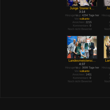
Junge Steirer k...
Ju
3:14
Hinzugef�gt:
4294 Tage her
Hinzug
Von
vulkantv
Ansichten:
2215
Kommentare:
0
Noch nicht Bewertet
Noch
Landesmeistersc...
Lan
4:37
Hinzugef�gt:
3699 Tage her
Hinzug
Von
vulkantv
Ansichten:
1401
Kommentare:
0
Noch nicht Bewertet
Noch