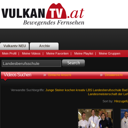
Vulkantv NEU
Archiv
Mein Profil
|
Meine Videos
|
Meine Favoriten
|
Meine Playlist
|
Meine Gruppen
Videos Suchen
Einfache Ansicht
Detailansicht
Verwandte Suchbegriffe:
Junge
Steirer
kochen
kreativ
LBS
Landesberufsschule
Bad
Landesmeisterschaft
der
Leh
Sort by:
Hinzugef