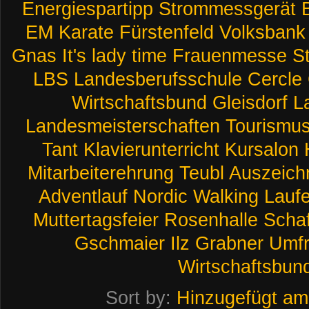
Energiespartipp
Strommessgerät
EM
Karate
Fürstenfeld
Volksbank
Gnas
It's
lady
time
Frauenmesse
S
LBS
Landesberufsschule
Cercle
Wirtschaftsbund
Gleisdorf
L
Landesmeisterschaften
Tourismus
Tant
Klavierunterricht
Kursalon
Mitarbeiterehrung
Teubl
Auszeich
Adventlauf
Nordic
Walking
Lauf
Muttertagsfeier
Rosenhalle
Scha
Gschmaier
Ilz
Grabner
Umf
Wirtschaftsbun
Sort by:
Hinzugefügt am