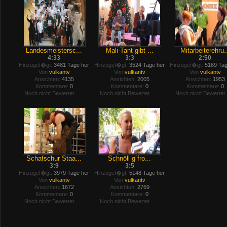
Landesmeistersc...
Mali-Tant gibt ...
Mitarbeiterehru.
4:33
3:3
2:50
Hinzugef�gt:
3481 Tage her
Hinzugef�gt:
3524 Tage her
Hinzugef�gt:
5169 Tag
Von
vulkantv
Von
vulkantv
Von
vulkantv
Ansichten:
4135
Ansichten:
2005
Ansichten:
1953
Kommentare:
0
Kommentare:
0
Kommentare:
0
Noch nicht Bewertet
Noch nicht Bewertet
Noch nicht Bewertet
Schafschur Staa...
Schnöll g´fro...
3:9
3:5
Hinzugef�gt:
3979 Tage her
Hinzugef�gt:
5148 Tage her
Von
vulkantv
Von
vulkantv
Ansichten:
1672
Ansichten:
2769
Kommentare:
0
Kommentare:
0
Noch nicht Bewertet
Noch nicht Bewertet