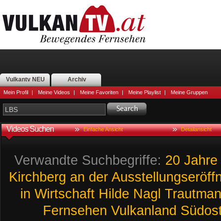
Vulkantv NEU
Archiv
Mein Profil
|
Meine Videos
|
Meine Favoriten
|
Meine Playlist
|
Meine Gruppen
Videos Suchen
Einfache Ansicht
Detailansicht
Verwandte Suchbegriffe:
20
Jahre
Kirchberg
an
der
Ausstellungseröff
in
Wirtschaft
Hilde
Nagl
Trautman
Fernsehen
Vulkanland
Südost