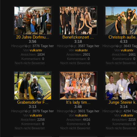
20 Jahre Dorfmu...
Benefizkonzert ...
Christoph auße.
3:56
3:18
4:33
Hinzugef�gt:
3776 Tage her
Hinzugef�gt:
3587 Tage her
Hinzugef�gt:
3643 Tag
Von
vulkantv
Von
vulkantv
Von
vulkantv
Ansichten:
1834
Ansichten:
2601
Ansichten:
1661
Kommentare:
0
Kommentare:
0
Kommentare:
0
Noch nicht Bewertet
Noch nicht Bewertet
Noch nicht Bewertet
Grabersdorfer F...
It’s lady tim...
Junge Steirer k.
3:13
3:46
3:14
Hinzugef�gt:
3979 Tage her
Hinzugef�gt:
3601 Tage her
Hinzugef�gt:
4294 Tag
Von
vulkantv
Von
vulkantv
Von
vulkantv
Ansichten:
2258
Ansichten:
4416
Ansichten:
2215
Kommentare:
0
Kommentare:
0
Kommentare:
0
Noch nicht Bewertet
Noch nicht Bewertet
Noch nicht Bewertet