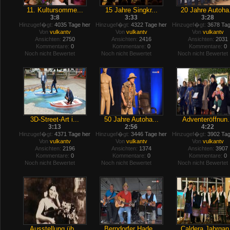
11. Kultursomme...
15 Jahre Singkr...
20 Jahre Autoha.
3:8
3:33
3:28
Hinzugef�gt:
4035 Tage her
Hinzugef�gt:
4322 Tage her
Hinzugef�gt:
3678 Tag
Von
vulkantv
Von
vulkantv
Von
vulkantv
Ansichten:
2750
Ansichten:
2416
Ansichten:
2031
Kommentare:
0
Kommentare:
0
Kommentare:
0
Noch nicht Bewertet
Noch nicht Bewertet
Noch nicht Bewertet
3D-Street-Art i...
50 Jahre Autoha...
Adventeröffnun.
3:13
2:56
4:22
Hinzugef�gt:
4371 Tage her
Hinzugef�gt:
3446 Tage her
Hinzugef�gt:
3902 Tag
Von
vulkantv
Von
vulkantv
Von
vulkantv
Ansichten:
2196
Ansichten:
1374
Ansichten:
3907
Kommentare:
0
Kommentare:
0
Kommentare:
0
Noch nicht Bewertet
Noch nicht Bewertet
Noch nicht Bewertet
Ausstellung üb...
Berndorfer Hade...
Caldera Jahrgan.