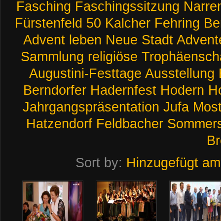
Fasching
Faschingssitzung
Narren
Fürstenfeld
50
Kalcher
Fehring
Be
Advent
leben
Neue
Stadt
Advent
Sammlung
religiöse
Trophäensch
Augustini-Festtage
Ausstellung
Berndorfer
Hadernfest
Hodern
H
Jahrgangspräsentation
Jufa
Mos
Hatzendorf
Feldbacher
Sommers
Br
Sort by:
Hinzugefügt am