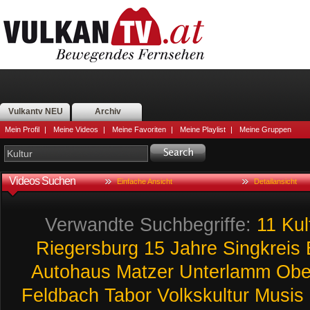
Vulkantv NEU
Archiv
Mein Profil
|
Meine Videos
|
Meine Favoriten
|
Meine Playlist
|
Meine Gruppen
Videos Suchen
Einfache Ansicht
Detailansicht
Verwandte Suchbegriffe:
11
Ku
Riegersburg
15
Jahre
Singkreis
Autohaus
Matzer
Unterlamm
Obe
Feldbach
Tabor
Volkskultur
Musis