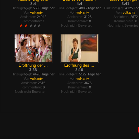
3:4
4:4
3:41
Hinzugef�gt:
5555 Tage her
Hinzugef�gt:
4805 Tage her
Hinzugef�gt:
4125 Tag
Von
vulkantv
Von
vulkantv
Von
vulkantv
Ansichten:
24942
Ansichten:
3126
Ansichten:
2672
Kommentare:
1
Kommentare:
0
Kommentare:
0
Noch nicht Bewertet
Noch nicht Bewertet
Eröffnung der ...
Eröffnung des ...
3:38
3:10
Hinzugef�gt:
4476 Tage her
Hinzugef�gt:
5127 Tage her
Von
vulkantv
Von
vulkantv
Ansichten:
2516
Ansichten:
3676
Kommentare:
0
Kommentare:
0
Noch nicht Bewertet
Noch nicht Bewertet