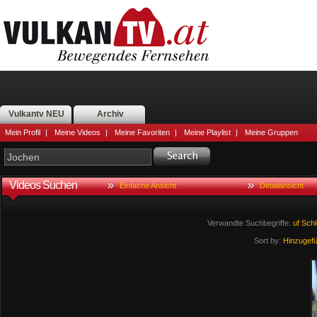
Vulkantv NEU
Archiv
Mein Profil
|
Meine Videos
|
Meine Favoriten
|
Meine Playlist
|
Meine Gruppen
Videos Suchen
Einfache Ansicht
Detailansicht
Verwandte Suchbegriffe:
uf
Sch
Sort by:
Hinzugef