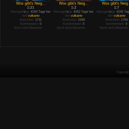
Wos gibt's Neig...
Wos gibt's Neig...
Wos gibt's Neig.
1:21
1:2
1:7
Hinzugef�gt:
4259 Tage her
Hinzugef�gt:
4252 Tage her
Hinzugef�gt:
4245 Tag
Von
vulkantv
Von
vulkantv
Von
vulkantv
Ansichten:
1711
Ansichten:
1599
Ansichten:
1756
Kommentare:
0
Kommentare:
0
Kommentare:
0
Noch nicht Bewertet
Noch nicht Bewertet
Noch nicht Bewertet
Copyrig