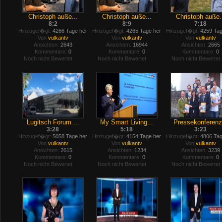
Christoph auße...
Christoph auße...
Christoph auße.
8:2
8:9
7:18
Hinzugef�gt:
4266 Tage her
Hinzugef�gt:
4265 Tage her
Hinzugef�gt:
4259 Tag
Von
vulkantv
Von
vulkantv
Von
vulkantv
Ansichten:
2643
Ansichten:
16944
Ansichten:
2665
Kommentare:
0
Kommentare:
0
Kommentare:
0
Noch nicht Bewertet
Noch nicht Bewertet
Noch nicht Bewertet
Lugitsch Forum ...
My Smart Living...
Pressekonferenz.
3:28
5:18
3:23
Hinzugef�gt:
5058 Tage her
Hinzugef�gt:
4154 Tage her
Hinzugef�gt:
4806 Tag
Von
vulkantv
Von
vulkantv
Von
vulkantv
Ansichten:
2615
Ansichten:
1234
Ansichten:
3239
Kommentare:
0
Kommentare:
0
Kommentare:
0
Noch nicht Bewertet
Noch nicht Bewertet
Noch nicht Bewertet