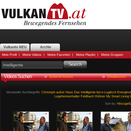
Vulkantv NEU
Archiv
Mein Profil
|
Meine Videos
|
Meine Favoriten
|
Meine Playlist
|
Meine Gruppen
Videos Suchen
Einfache Ansicht
Detailansicht
Verwandte Suchbegriffe:
Christoph
außer
Haus
Das
Intelligente
bei
e-Lugitsch
Energievi
Legehennenhalter
Feldbach
Hühner
My
Smart
Living
I
Sort by:
Hinzugef