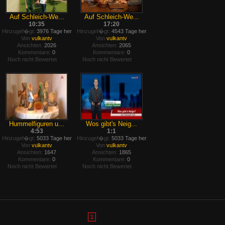
Auf Schleich-We...
Auf Schleich-We...
10:35
17:20
Hinzugef�gt:
3976 Tage her
Hinzugef�gt:
4543 Tage her
Von
vulkantv
Von
vulkantv
Ansichten:
2026
Ansichten:
2065
Kommentare:
0
Kommentare:
0
Noch nicht Bewertet
Noch nicht Bewertet
Hummelfiguren u...
Wos gibt's Neig...
4:53
1:1
Hinzugef�gt:
5033 Tage her
Hinzugef�gt:
5033 Tage her
Von
vulkantv
Von
vulkantv
Ansichten:
1647
Ansichten:
1865
Kommentare:
0
Kommentare:
0
Noch nicht Bewertet
Noch nicht Bewertet
1