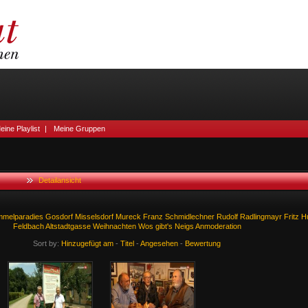
eine Playlist
|
Meine Gruppen
Detailansicht
melparadies
Gosdorf
Misselsdorf
Mureck
Franz
Schmidlechner
Rudolf
Radlingmayr
Fritz
H
Feldbach
Altstadtgasse
Weihnachten
Wos
gibt's
Neigs
Anmoderation
Sort by:
Hinzugefügt am
-
Titel
-
Angesehen
-
Bewertung