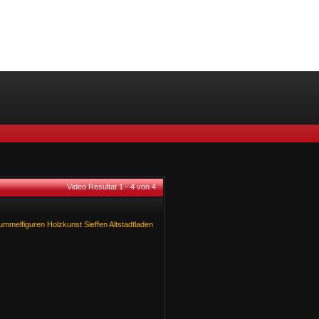
Video Resultat 1 - 4 von 4
ummelfiguren
Holzkunst
Sieffen
Altstadtladen