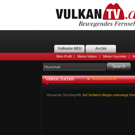
Vulkantv NEU
Archiv
Mein Profil
|
Meine Videos
|
Meine Favoriten
|
M
Videos Suchen
Einfache Ansicht
Verwandte Suchbegriffe:
Auf
Schleich-Wegen
unterwegs
Hum