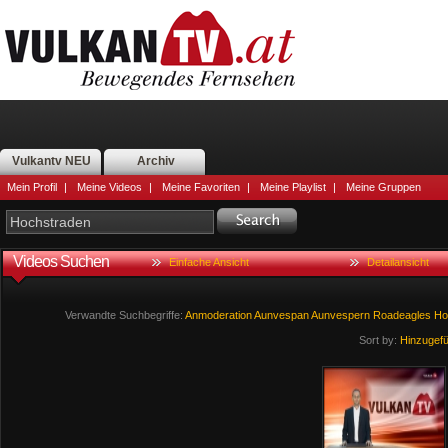
Vulkantv NEU
Archiv
Mein Profil
|
Meine Videos
|
Meine Favoriten
|
Meine Playlist
|
Meine Gruppen
Videos Suchen
Einfache Ansicht
Detailansicht
Verwandte Suchbegriffe:
Anmoderation
Aunvespan
Aunvespern
Roadeagles
Ho
Sort by:
Hinzugef