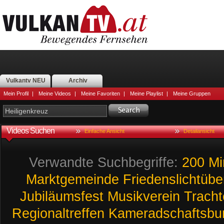
Vulkantv NEU
Archiv
Mein Profil
|
Meine Videos
|
Meine Favoriten
|
Meine Playlist
|
Meine Gruppen
Videos Suchen
Einfache Ansicht
Detailansicht
Verwandte Suchbegriffe:
200
Mi
Marktgemeinde
Friedenslichtüb
Jubiläumsfest
Musikverein
Trach
Regionaltreffen
Kameradschaftsbu