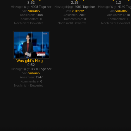
3:52
2:19
1:3
Hinzugef�gt:
4098 Tage her
Hinzugef�gt:
4091 Tage her
Hinzugef�gt:
4140 Tag
Von
vulkantv
Von
vulkantv
Von
vulkantv
Ansichten:
3108
Ansichten:
2015
Ansichten:
1810
Kommentare:
0
Kommentare:
0
Kommentare:
0
Noch nicht Bewertet
Noch nicht Bewertet
Noch nicht Bewertet
Wos gibt's Neig...
0:52
Hinzugef�gt:
3880 Tage her
Von
vulkantv
Ansichten:
1947
Kommentare:
0
Noch nicht Bewertet