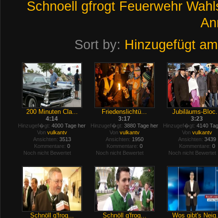
Schnoell
gfrogt
Feuerwehr
Wahl
An
Sort by:
Hinzugefügt am
200 Minuten Cla...
Friedenslichtü...
Jubiläums-Bloc.
4:14
3:17
3:23
Hinzugef�gt:
4000 Tage her
Hinzugef�gt:
3880 Tage her
Hinzugef�gt:
4140 Tag
Von
vulkantv
Von
vulkantv
Von
vulkantv
Ansichten:
3513
Ansichten:
1950
Ansichten:
3439
Kommentare:
0
Kommentare:
0
Kommentare:
0
Noch nicht Bewertet
Noch nicht Bewertet
Noch nicht Bewertet
Schnöll g'frog...
Schnöll g'frog...
Wos gibt's Neig.