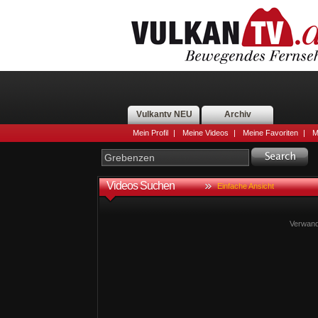
Vulkantv NEU
Archiv
Mein Profil
|
Meine Videos
|
Meine Favoriten
|
M
Videos Suchen
Einfache Ansicht
Verwand