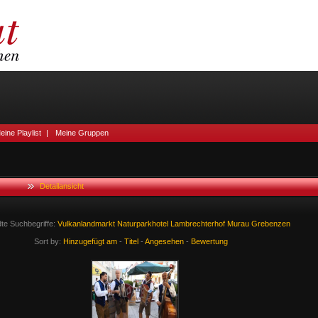
eine Playlist
|
Meine Gruppen
Detailansicht
te Suchbegriffe:
Vulkanlandmarkt
Naturparkhotel
Lambrechterhof
Murau
Grebenzen
Sort by:
Hinzugefügt am
-
Titel
-
Angesehen
-
Bewertung