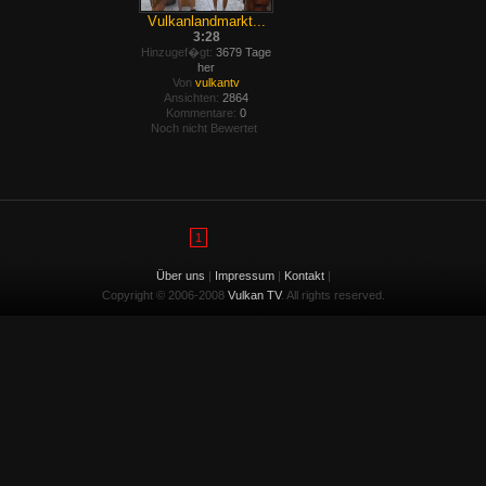
Vulkanlandmarkt...
3:28
Hinzugef�gt:
3679 Tage
her
Von
vulkantv
Ansichten:
2864
Kommentare:
0
Noch nicht Bewertet
1
Über uns
|
Impressum
|
Kontakt
|
Copyright © 2006-2008
Vulkan TV
. All rights reserved.