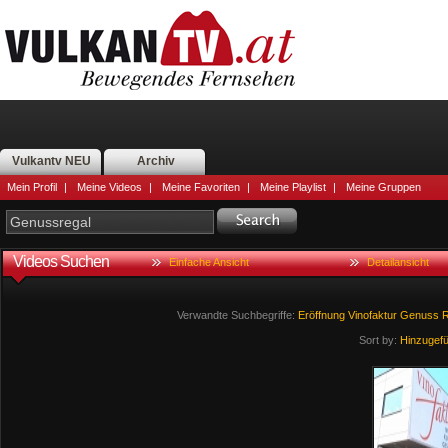
Vulkantv NEU
Archiv
Mein Profil
|
Meine Videos
|
Meine Favoriten
|
Meine Playlist
|
Meine Gruppen
Videos Suchen
Einfache Ansicht
Detailansicht
Verwandte Suchbegriffe:
Eröffnung
Vinofaktur
Genuss
R
Sort by:
Hinzugef