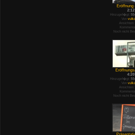
Eröffnung d
2:12
Hinzugef�gt:
554
Von
vulk
Ansichten:
Kommenta
Noch nicht Bew
Eröffnungs
4:20
Hinzugef�gt:
554
Von
vulk
Ansichten:
Kommenta
Noch nicht Bew
Präsentati