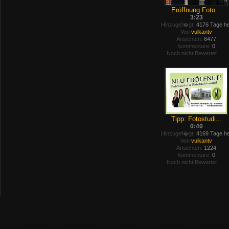
Eröffnung Foto...
3:23
Hinzugef�gt:
4176 Tage he
Von
vulkantv
Ansichten:
6477
Kommentare:
0
Noch nicht Bewertet
Tipp: Fotostudi...
0:40
Hinzugef�gt:
4169 Tage he
Von
vulkantv
Ansichten:
1224
Kommentare:
0
Noch nicht Bewertet