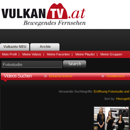
Vulkantv NEU
Archiv
Mein Profil
|
Meine Videos
|
Meine Favoriten
|
Meine Playlist
|
Meine Gruppen
Videos Suchen
Einfache Ansicht
Detailansicht
Verwandte Suchbegriffe:
Eröffnung
Fotostudio
und
Sort by:
Hinzugef