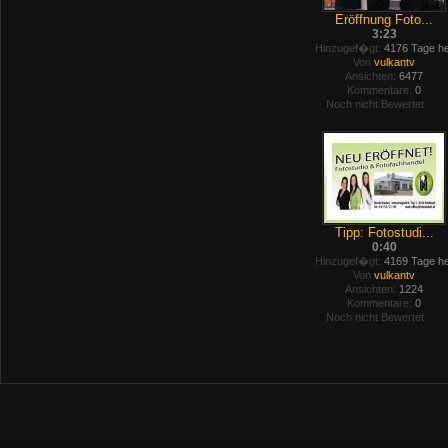
Eröffnung Foto...
3:23
Hinzugef�gt:
4176 Tage he
Von
vulkantv
Ansichten:
6477
Kommentare:
0
Noch nicht Bewertet
Tipp: Fotostudi...
0:40
Hinzugef�gt:
4169 Tage he
Von
vulkantv
Ansichten:
1224
Kommentare:
0
Noch nicht Bewertet