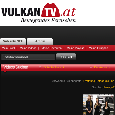
Vulkantv NEU
Archiv
Mein Profil
|
Meine Videos
|
Meine Favoriten
|
Meine Playlist
|
Meine Gruppen
Videos Suchen
Einfache Ansicht
Detailansicht
Verwandte Suchbegriffe:
Eröffnung
Fotostudio
und
Sort by:
Hinzugef