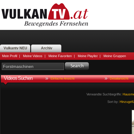
Vulkantv NEU
Archiv
Mein Profil
|
Meine Videos
|
Meine Favoriten
|
Meine Playlist
|
Meine Gruppen
Videos Suchen
Einfache Ansicht
Detailansicht
Verwandte Suchbegriffe:
Hausm
Sort by:
Hinzugef