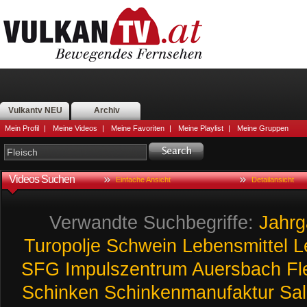
Vulkantv NEU
Archiv
Mein Profil
|
Meine Videos
|
Meine Favoriten
|
Meine Playlist
|
Meine Gruppen
Videos Suchen
Einfache Ansicht
Detailansicht
Verwandte Suchbegriffe:
Jahrg
Turopolje
Schwein
Lebensmittel
L
SFG
Impulszentrum
Auersbach
Fl
Schinken
Schinkenmanufaktur
Sa