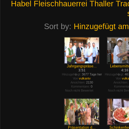
Habel
Fleischhauerrei
Thaller
Tra
Sort by:
Hinzugefügt am
Jahrgangspräse...
Lebensmitte
3:51
4:16
Hinzugef�gt:
3677 Tage her
Hinzugef�gt:
467
Von
vulkantv
Von
vulk
Ansichten:
2130
Ansichten:
Kommentare:
0
Kommenta
Noch nicht Bewertet
Noch nicht Bew
Präsentation d...
Schinkenfes