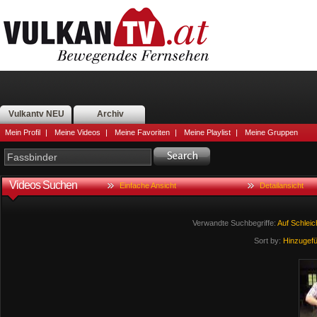
Vulkantv NEU
Archiv
Mein Profil
|
Meine Videos
|
Meine Favoriten
|
Meine Playlist
|
Meine Gruppen
Videos Suchen
Einfache Ansicht
Detailansicht
Verwandte Suchbegriffe:
Auf
Schlei
Sort by:
Hinzugef