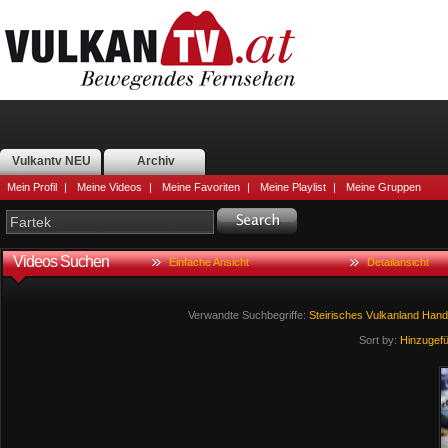
Vulkantv NEU
Archiv
Mein Profil
|
Meine Videos
|
Meine Favoriten
|
Meine Playlist
|
Meine Gruppen
Videos Suchen
Einfache Ansicht
Detailansicht
Verwandte Suchbegriffe:
Steirisches
Vulkanland
Hand
Sort by:
Hinzugef