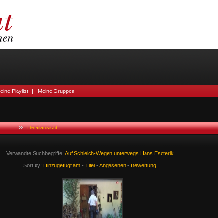
eine Playlist
|
Meine Gruppen
Detailansicht
Verwandte Suchbegriffe:
Auf
Schleich-Wegen
unterwegs
Hans
Esoterik
Sort by:
Hinzugefügt am
-
Titel
-
Angesehen
-
Bewertung