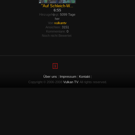
"Auf Schleich-W...
6:55
Hinzugef�gt:
5099 Tage
her
Von
vulkantv
Ansichten:
3151
Kommentare:
0
Noch nicht Bewertet
1
Über uns
|
Impressum
|
Kontakt
|
Copyright © 2006-2008
Vulkan TV
. All rights reserved.