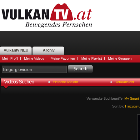
Vulkantv NEU
Archiv
Mein Profil
|
Meine Videos
|
Meine Favoriten
|
Meine Playlist
|
Meine Gruppen
Videos Suchen
Einfache Ansicht
Detailansicht
Verwandte Suchbegriffe:
My
Smart
Sort by:
Hinzugef