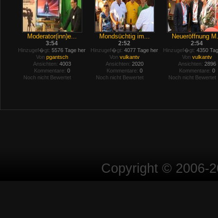
Moderator(inn)e...
Mondsüchtig im...
Neueröffnung M.
3:54
2:52
2:54
Hinzugef�gt:
5576 Tage her
Hinzugef�gt:
4077 Tage her
Hinzugef�gt:
4350 Tag
Von
pgantsch
Von
vulkantv
Von
vulkantv
Ansichten:
4003
Ansichten:
2020
Ansichten:
2896
Kommentare:
0
Kommentare:
0
Kommentare:
0
Noch nicht Bewertet
Noch nicht Bewertet
Noch nicht Bewertet
Copyright © 2006-