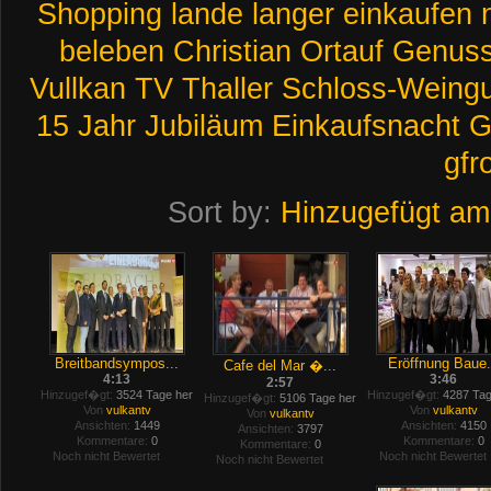
Shopping
lande
langer
einkaufen
beleben
Christian
Ortauf
Genus
Vullkan
TV
Thaller
Schloss-Weingu
15
Jahr
Jubiläum
Einkaufsnacht
G
gfr
Sort by:
Hinzugefügt am
Breitbandsympos...
Eröffnung Baue.
Cafe del Mar �...
4:13
3:46
2:57
Hinzugef�gt:
3524 Tage her
Hinzugef�gt:
4287 Tag
Hinzugef�gt:
5106 Tage her
Von
vulkantv
Von
vulkantv
Von
vulkantv
Ansichten:
1449
Ansichten:
4150
Ansichten:
3797
Kommentare:
0
Kommentare:
0
Kommentare:
0
Noch nicht Bewertet
Noch nicht Bewertet
Noch nicht Bewertet