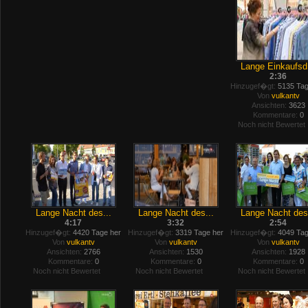
Lange Einkaufsd.
2:36
Hinzugef�gt:
5135 Tag
Von
vulkantv
Ansichten:
3623
Kommentare:
0
Noch nicht Bewertet
Lange Nacht des...
Lange Nacht des...
Lange Nacht des.
4:17
3:32
2:54
Hinzugef�gt:
4420 Tage her
Hinzugef�gt:
3319 Tage her
Hinzugef�gt:
4049 Tag
Von
vulkantv
Von
vulkantv
Von
vulkantv
Ansichten:
2766
Ansichten:
1530
Ansichten:
1928
Kommentare:
0
Kommentare:
0
Kommentare:
0
Noch nicht Bewertet
Noch nicht Bewertet
Noch nicht Bewertet