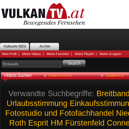
Vulkantv NEU
Archiv
Mein Profil
|
Meine Videos
|
Meine Favoriten
|
Meine Playlist
|
Meine Gruppen
Videos Suchen
Einfache Ansicht
Detailansicht
Verwandte Suchbegriffe:
Breitban
Urlaubsstimmung
Einkaufsstimmu
Fotostudio
und
Fotofachhandel
Nie
Roth
Esprit
HM
Fürstenfeld
Conn