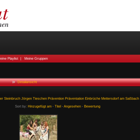
eine Playlist
|
Meine Gruppen
Detailansicht
er
Steinbruch
Jörgen
Tieschen
Prävention
Präventation
Einbrüche
Mettersdorf
am
Saßbach
Sort by:
Hinzugefügt am
-
Titel
-
Angesehen
-
Bewertung