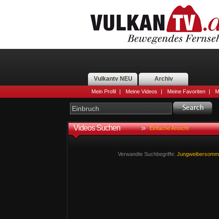
Vulkantv NEU
Archiv
Mein Profil
|
Meine Videos
|
Meine Favoriten
|
M
Videos Suchen
Einfache Ansicht
Verwandte Suchbegriffe:
Jungweibersomm