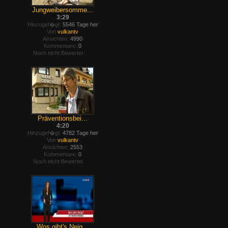
Jungweibersomme...
3:29
Hinzugef�gt:
5546 Tage her
Von
vulkantv
Ansichten:
4990
Kommentare:
0
Noch nicht Bewertet
Präventionsbei...
4:20
Hinzugef�gt:
4782 Tage her
Von
vulkantv
Ansichten:
2553
Kommentare:
0
Noch nicht Bewertet
Wos gibt's Neig...