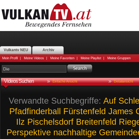
Vulkantv NEU
Archiv
Mein Profil
|
Meine Videos
|
Meine Favoriten
|
Meine Playlist
|
Meine Gruppen
Videos Suchen
Einfache Ansicht
Detailansicht
Verwandte Suchbegriffe:
Auf
Schl
Pfadfinderball
Fürstenfeld
James
C
Ilz
Pischelsdorf
Breitenfeld
Rieg
Perspektive
nachhaltige
Gemeindee