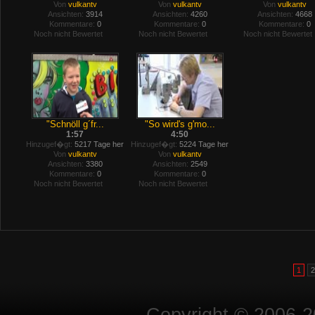
Von
vulkantv
Von
vulkantv
Von
vulkantv
Ansichten:
3914
Ansichten:
4260
Ansichten:
4668
Kommentare:
0
Kommentare:
0
Kommentare:
0
Noch nicht Bewertet
Noch nicht Bewertet
Noch nicht Bewertet
"Schnöll g´fr...
"So wird's g'mo...
1:57
4:50
Hinzugef�gt:
5217 Tage her
Hinzugef�gt:
5224 Tage her
Von
vulkantv
Von
vulkantv
Ansichten:
3380
Ansichten:
2549
Kommentare:
0
Kommentare:
0
Noch nicht Bewertet
Noch nicht Bewertet
1
2