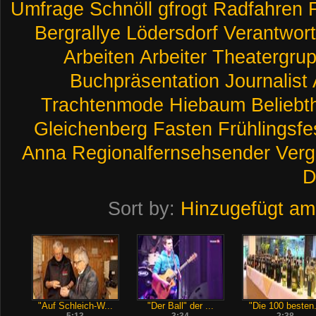
Umfrage
Schnöll
gfrogt
Radfahren
Bergrallye
Lödersdorf
Verantwor
Arbeiten
Arbeiter
Theatergru
Buchpräsentation
Journalist
Trachtenmode
Hiebaum
Beliebt
Gleichenberg
Fasten
Frühlingsfe
Anna
Regionalfernsehsender
Verg
D
Sort by:
Hinzugefügt am
"Auf Schleich-W...
"Der Ball" der ...
"Die 100 besten.