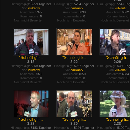
5:13
3:34
2:38
Hinzugef�gt:
5259 Tage her
Hinzugef�gt:
5294 Tage her
Hinzugef�gt:
5547 Tag
Von
vulkantv
Von
vulkantv
Von
vulkantv
Ansichten:
5377
Ansichten:
6838
Ansichten:
6362
Kommentare:
0
Kommentare:
0
Kommentare:
0
Noch nicht Bewertet
Noch nicht Bewertet
Noch nicht Bewertet
"Schnöll g´fr...
"Schnöll g´fr...
"Schnöll g´fr...
3:13
3:22
2:29
Hinzugef�gt:
5259 Tage her
Hinzugef�gt:
5267 Tage her
Hinzugef�gt:
5330 Tag
Von
vulkantv
Von
vulkantv
Von
vulkantv
Ansichten:
7379
Ansichten:
4050
Ansichten:
4584
Kommentare:
0
Kommentare:
0
Kommentare:
0
Noch nicht Bewertet
Noch nicht Bewertet
Noch nicht Bewertet
"Schnöll g´fr...
"Schnöll g´fr...
"Schnöll g´fr...
3:23
3:30
2:38
Hinzugef�gt:
5183 Tage her
Hinzugef�gt:
5224 Tage her
Hinzugef�gt:
5190 Tag