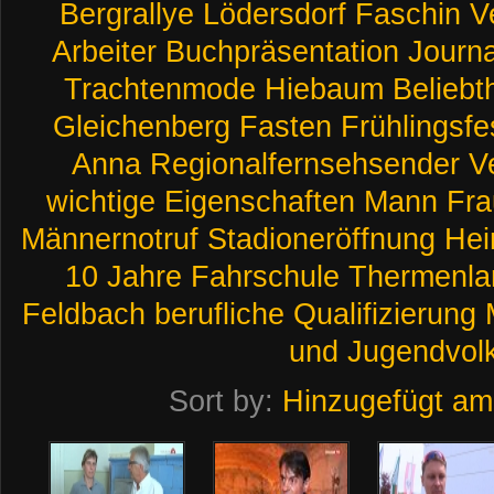
Bergrallye
Lödersdorf
Faschin
V
Arbeiter
Buchpräsentation
Journa
Trachtenmode
Hiebaum
Beliebt
Gleichenberg
Fasten
Frühlingsfe
Anna
Regionalfernsehsender
V
wichtige
Eigenschaften
Mann
Fra
Männernotruf
Stadioneröffnung
Hei
10
Jahre
Fahrschule
Thermenla
Feldbach
berufliche
Qualifizierung
und
Jugendvol
Sort by:
Hinzugefügt am