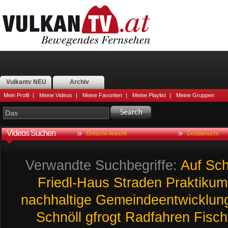
Vulkantv NEU
Archiv
Mein Profil
|
Meine Videos
|
Meine Favoriten
|
Meine Playlist
|
Meine Gruppen
Videos Suchen
Einfache Ansicht
Detailansicht
Verwandte Suchbegriffe:
Auf
Sch
Friedl-Haus
Straden
Praktikum
nachhaltige
Gemeindeentwicklun
Schnöll
gfrogt
Radfahren
Fisc