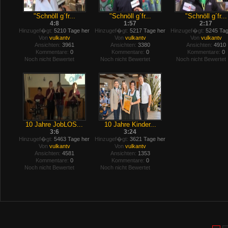
"Schnöll g´fr...
"Schnöll g´fr...
"Schnöll g´fr...
4:8
1:57
2:17
Hinzugef�gt:
5210 Tage her
Hinzugef�gt:
5217 Tage her
Hinzugef�gt:
5245 Tag
Von
vulkantv
Von
vulkantv
Von
vulkantv
Ansichten:
3961
Ansichten:
3380
Ansichten:
4910
Kommentare:
0
Kommentare:
0
Kommentare:
0
Noch nicht Bewertet
Noch nicht Bewertet
Noch nicht Bewertet
10 Jahre JobLOS...
10 Jahre Kinder...
3:6
3:24
Hinzugef�gt:
5463 Tage her
Hinzugef�gt:
3621 Tage her
Von
vulkantv
Von
vulkantv
Ansichten:
4581
Ansichten:
1353
Kommentare:
0
Kommentare:
0
Noch nicht Bewertet
Noch nicht Bewertet