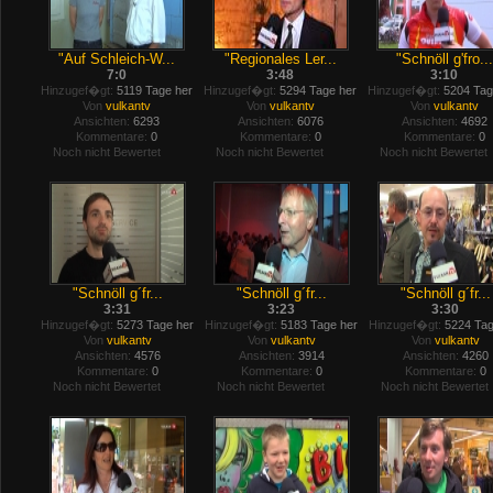
"Auf Schleich-W...
"Regionales Ler...
"Schnöll g'fro...
7:0
3:48
3:10
Hinzugef�gt:
5119 Tage her
Hinzugef�gt:
5294 Tage her
Hinzugef�gt:
5204 Tag
Von
vulkantv
Von
vulkantv
Von
vulkantv
Ansichten:
6293
Ansichten:
6076
Ansichten:
4692
Kommentare:
0
Kommentare:
0
Kommentare:
0
Noch nicht Bewertet
Noch nicht Bewertet
Noch nicht Bewertet
"Schnöll g´fr...
"Schnöll g´fr...
"Schnöll g´fr...
3:31
3:23
3:30
Hinzugef�gt:
5273 Tage her
Hinzugef�gt:
5183 Tage her
Hinzugef�gt:
5224 Tag
Von
vulkantv
Von
vulkantv
Von
vulkantv
Ansichten:
4576
Ansichten:
3914
Ansichten:
4260
Kommentare:
0
Kommentare:
0
Kommentare:
0
Noch nicht Bewertet
Noch nicht Bewertet
Noch nicht Bewertet