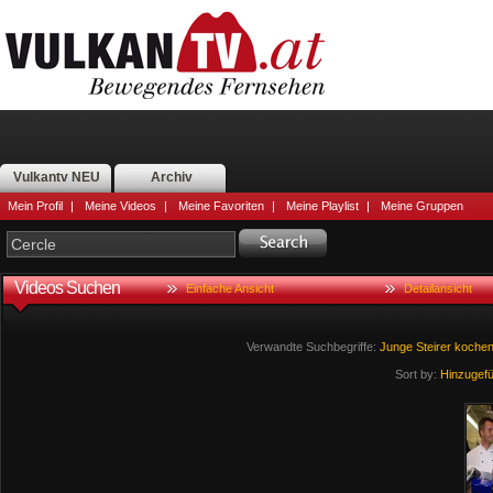
Vulkantv NEU
Archiv
Mein Profil
|
Meine Videos
|
Meine Favoriten
|
Meine Playlist
|
Meine Gruppen
Videos Suchen
Einfache Ansicht
Detailansicht
Verwandte Suchbegriffe:
Junge
Steirer
koche
Sort by:
Hinzugef