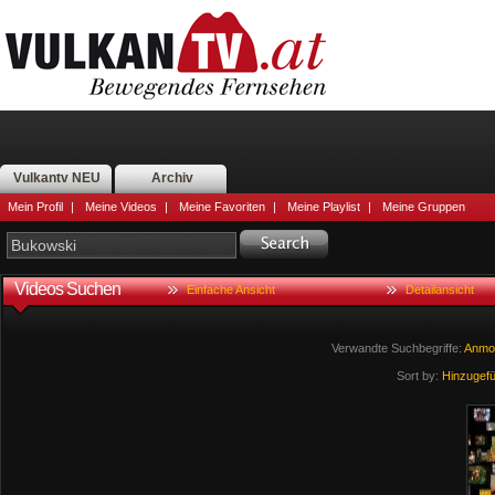
Vulkantv NEU
Archiv
Mein Profil
|
Meine Videos
|
Meine Favoriten
|
Meine Playlist
|
Meine Gruppen
Videos Suchen
Einfache Ansicht
Detailansicht
Verwandte Suchbegriffe:
Anmod
Sort by:
Hinzugef