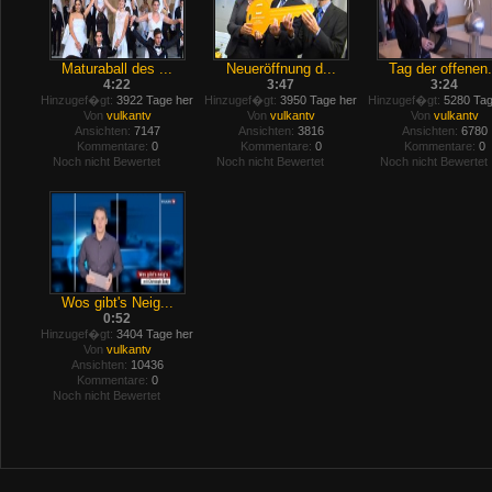
Maturaball des ...
Neueröffnung d...
Tag der offenen.
4:22
3:47
3:24
Hinzugef�gt:
3922 Tage her
Hinzugef�gt:
3950 Tage her
Hinzugef�gt:
5280 Tag
Von
vulkantv
Von
vulkantv
Von
vulkantv
Ansichten:
7147
Ansichten:
3816
Ansichten:
6780
Kommentare:
0
Kommentare:
0
Kommentare:
0
Noch nicht Bewertet
Noch nicht Bewertet
Noch nicht Bewertet
Wos gibt's Neig...
0:52
Hinzugef�gt:
3404 Tage her
Von
vulkantv
Ansichten:
10436
Kommentare:
0
Noch nicht Bewertet