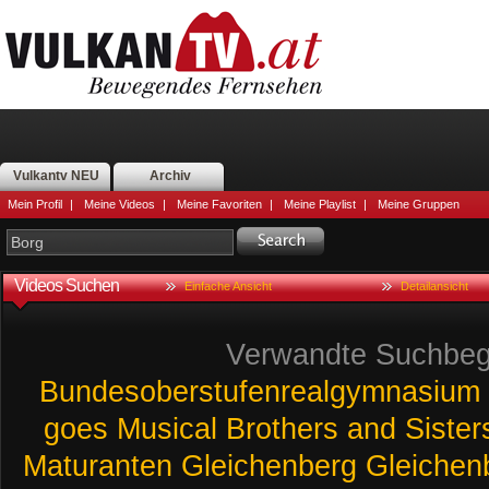
Vulkantv NEU
Archiv
Mein Profil
|
Meine Videos
|
Meine Favoriten
|
Meine Playlist
|
Meine Gruppen
Videos Suchen
Einfache Ansicht
Detailansicht
Verwandte Suchbegr
Bundesoberstufenrealgymnasium
goes
Musical
Brothers
and
Sister
Maturanten
Gleichenberg
Gleichen