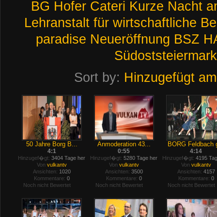
BG
Hofer
Cateri
Kurze
Nacht
a
Lehranstalt
für
wirtschaftliche
Be
paradise
Neueröffnung
BSZ
H
Südoststeiermark
Sort by:
Hinzugefügt am
50 Jahre Borg B...
Anmoderation 43...
BORG Feldbach g
4:1
0:55
4:14
Hinzugef�gt:
3404 Tage her
Hinzugef�gt:
5280 Tage her
Hinzugef�gt:
4195 Tag
Von
vulkantv
Von
vulkantv
Von
vulkantv
Ansichten:
1020
Ansichten:
3500
Ansichten:
4157
Kommentare:
0
Kommentare:
0
Kommentare:
0
Noch nicht Bewertet
Noch nicht Bewertet
Noch nicht Bewertet