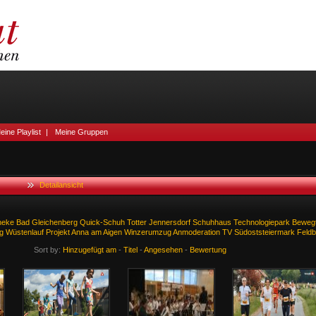
eine Playlist
|
Meine Gruppen
Detailansicht
heke
Bad
Gleichenberg
Quick-Schuh
Totter
Jennersdorf
Schuhhaus
Technologiepark
Beweg
g
Wüstenlauf
Projekt
Anna
am
Aigen
Winzerumzug
Anmoderation
TV
Südoststeiermark
Feld
Sort by:
Hinzugefügt am
-
Titel
-
Angesehen
-
Bewertung