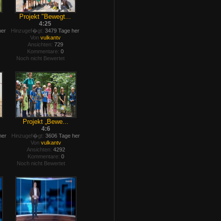
Projekt "Bewegt...
4:25
her
Hinzugef�gt:
3479 Tage her
Von
vulkantv
Ansichten:
729
Kommentare:
0
Noch nicht Bewertet
Projekt „Bewe...
4:6
her
Hinzugef�gt:
3606 Tage her
Von
vulkantv
Ansichten:
4292
Kommentare:
0
Noch nicht Bewertet