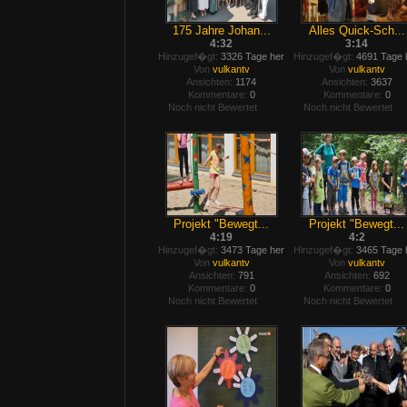
175 Jahre Johan...
Alles Quick-Sch...
4:32
3:14
Hinzugef�gt:
3326 Tage her
Hinzugef�gt:
4691 Tage 
Von
vulkantv
Von
vulkantv
Ansichten:
1174
Ansichten:
3637
Kommentare:
0
Kommentare:
0
Noch nicht Bewertet
Noch nicht Bewertet
Projekt "Bewegt...
Projekt "Bewegt...
4:19
4:2
Hinzugef�gt:
3473 Tage her
Hinzugef�gt:
3465 Tage 
Von
vulkantv
Von
vulkantv
Ansichten:
791
Ansichten:
692
Kommentare:
0
Kommentare:
0
Noch nicht Bewertet
Noch nicht Bewertet