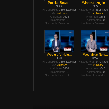
Projekt „Bewe...
Winzerumzug in ...
3:29
3:5
Hinzugef�gt:
3599 Tage her
Hinzugef�gt:
4313 Tage 
Von
vulkantv
Von
vulkantv
Ansichten:
3604
Ansichten:
2885
Kommentare:
0
Kommentare:
0
Noch nicht Bewertet
Noch nicht Bewertet
Wos gibt's Neig...
Wos gibt's Neig...
1:-0
0:52
Hinzugef�gt:
3599 Tage her
Hinzugef�gt:
3479 Tage 
Von
vulkantv
Von
vulkantv
Ansichten:
7856
Ansichten:
3343
Kommentare:
0
Kommentare:
0
Noch nicht Bewertet
Noch nicht Bewertet