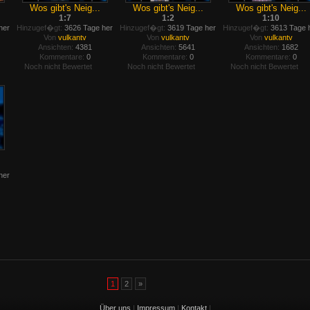
Wos gibt's Neig...
Wos gibt's Neig...
Wos gibt's Neig...
1:7
1:2
1:10
her
Hinzugef�gt:
3626 Tage her
Hinzugef�gt:
3619 Tage her
Hinzugef�gt:
3613 Tage 
Von
vulkantv
Von
vulkantv
Von
vulkantv
Ansichten:
4381
Ansichten:
5641
Ansichten:
1682
Kommentare:
0
Kommentare:
0
Kommentare:
0
Noch nicht Bewertet
Noch nicht Bewertet
Noch nicht Bewertet
her
1
2
»
Über uns
|
Impressum
|
Kontakt
|