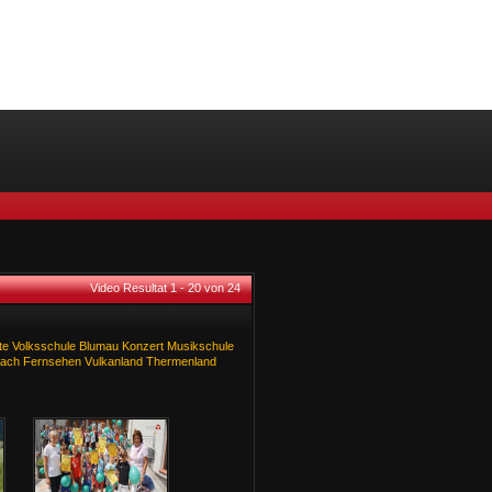
Video Resultat 1 - 20 von 24
te
Volksschule
Blumau
Konzert
Musikschule
bach
Fernsehen
Vulkanland
Thermenland