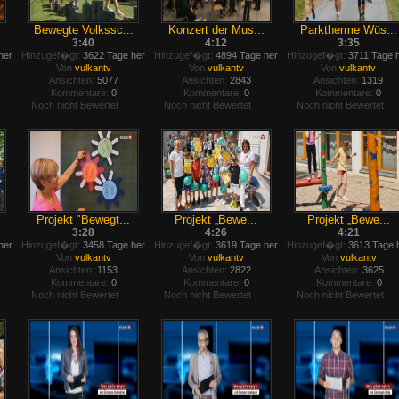
Bewegte Volkssc...
Konzert der Mus...
Parktherme Wüs...
3:40
4:12
3:35
her
Hinzugef�gt:
3622 Tage her
Hinzugef�gt:
4894 Tage her
Hinzugef�gt:
3711 Tage 
Von
vulkantv
Von
vulkantv
Von
vulkantv
Ansichten:
5077
Ansichten:
2843
Ansichten:
1319
Kommentare:
0
Kommentare:
0
Kommentare:
0
Noch nicht Bewertet
Noch nicht Bewertet
Noch nicht Bewertet
Projekt "Bewegt...
Projekt „Bewe...
Projekt „Bewe...
3:28
4:26
4:21
her
Hinzugef�gt:
3458 Tage her
Hinzugef�gt:
3619 Tage her
Hinzugef�gt:
3613 Tage 
Von
vulkantv
Von
vulkantv
Von
vulkantv
Ansichten:
1153
Ansichten:
2822
Ansichten:
3625
Kommentare:
0
Kommentare:
0
Kommentare:
0
Noch nicht Bewertet
Noch nicht Bewertet
Noch nicht Bewertet