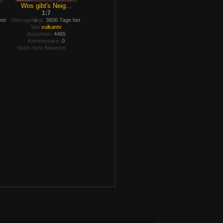
Wos gibt's Neig...
1:7
her
Hinzugef�gt:
3606 Tage her
Von
vulkantv
Ansichten:
4465
Kommentare:
0
Noch nicht Bewertet