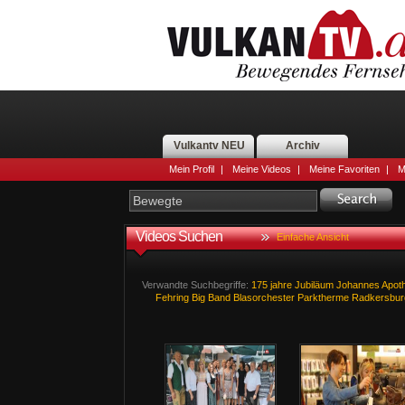
Vulkantv NEU
Archiv
Mein Profil
|
Meine Videos
|
Meine Favoriten
|
M
Videos Suchen
Einfache Ansicht
Verwandte Suchbegriffe:
175
jahre
Jubiläum
Johannes
Apot
Fehring
Big
Band
Blasorchester
Parktherme
Radkersbur