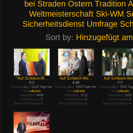
bei
Straden
Ostern
Tradition
A
Weltmeisterschaft
Ski-WM
S
Sicherheitsdienst
Umfrage
Sch
Sort by:
Hinzugefügt am
"Auf Schleich-W...
Auf Schleich-We...
Auf Schleich-We.
5:1
3:40
7:7
Hinzugef�gt:
5216 Tage her
Hinzugef�gt:
5553 Tage her
Hinzugef�gt:
3662 Tag
Von
vulkantv
Von
vulkantv
Von
vulkantv
Ansichten:
4644
Ansichten:
2712
Ansichten:
1133
Kommentare:
0
Kommentare:
0
Kommentare:
0
Noch nicht Bewertet
Noch nicht Bewertet
Noch nicht Bewertet