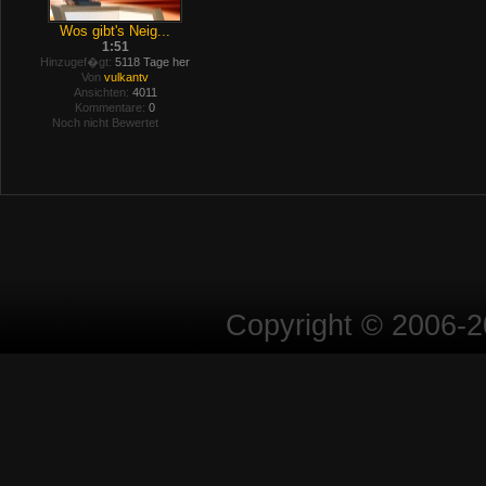
Wos gibt's Neig...
1:51
Hinzugef�gt:
5118 Tage her
Von
vulkantv
Ansichten:
4011
Kommentare:
0
Noch nicht Bewertet
Copyright © 2006-