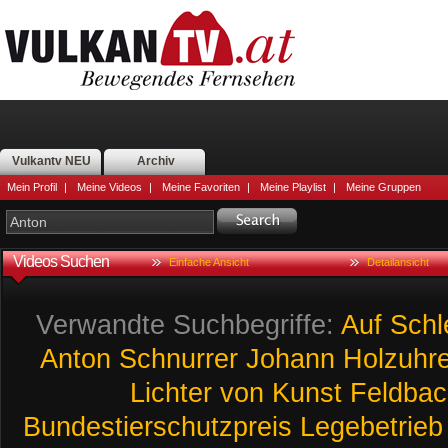
Vulkantv NEU
Archiv
Mein Profil
|
Meine Videos
|
Meine Favoriten
|
Meine Playlist
|
Meine Gruppen
Videos Suchen
Einfache Ansicht
Detailansicht
Verwandte Suchbegriffe:
Auf
Schl
Anton
Schnurrer
Johann
Holzuhr
Lichter
von
Kunst
Feldbac
Bundestierschutzpreis
Legebetrieb