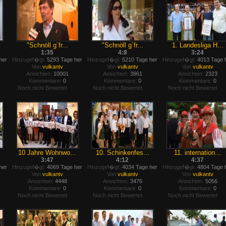
"Schnöll g´fr...
"Schnöll g´fr...
1. Landesliga H...
1:35
4:8
3:24
her
Hinzugef�gt:
5293 Tage her
Hinzugef�gt:
5210 Tage her
Hinzugef�gt:
4013 Tage 
Von
vulkantv
Von
vulkantv
Von
vulkantv
Ansichten:
10001
Ansichten:
3961
Ansichten:
2323
Kommentare:
0
Kommentare:
0
Kommentare:
0
Noch nicht Bewertet
Noch nicht Bewertet
Noch nicht Bewertet
10 Jahre Wohnwo...
10. Schinkenfes...
11. internation...
3:47
4:12
4:37
her
Hinzugef�gt:
4069 Tage her
Hinzugef�gt:
4034 Tage her
Hinzugef�gt:
4804 Tage 
Von
vulkantv
Von
vulkantv
Von
vulkantv
Ansichten:
4448
Ansichten:
3476
Ansichten:
5056
Kommentare:
0
Kommentare:
0
Kommentare:
0
Noch nicht Bewertet
Noch nicht Bewertet
Noch nicht Bewertet