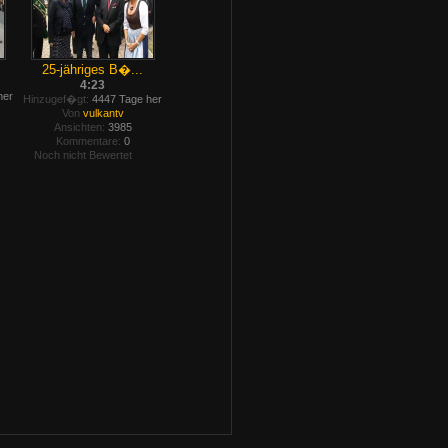
25-jähriges B�...
4:23
her
Hinzugef�gt:
4447 Tage her
Von
vulkantv
Ansichten:
3985
Kommentare:
0
Noch nicht Bewertet