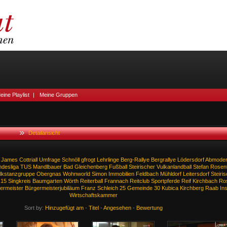
eine Playlist
|
Meine Gruppen
Detailansicht
James
Cottriall
Umfrage
Schnöll
gfrogt
Lehrlinge
Berg-Rallye
Bergrallye
Lödersdorf
Abmoder
ndesliga
TUS
Mandlbauer
Bad
Gleichenberg
Fußball
Steirischer
Vulkanlandball
Stefan
Rosent
lkstanzgruppe
Obergnas
Wohnworld
Simon
Immobilien
Feldbach
Mühldorf
Leitersdorf
Steiri
15
Singkreis
Baumgarten
Wörth
Reiterball
Frannach
Reitclub
Sportpferde
Reif
Kirchbach
Ro
ermeister
Bürgermeisterjubiläum
Franz
Schleich
25
Gemeinde
30
Kubica
Kirchberg
Raab
Ins
Wirtschaftskammer
Sort by:
Hinzugefügt am
-
Titel
-
Angesehen
-
Bewertung