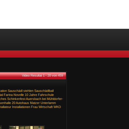
Video Resultat 1 - 20 von 459
ation
Sauschädl
stehlen
Sauschädlball
al
Farina
Novelle
10
Jahre
Fahrschule
sches
Schinkenfest
Auersbach
bei
Mühldorfer-
senhalle
20
Autohaus
Matzer
Unterlamm
tallateur
Installationen
Frau
Wirtschaft
WKO