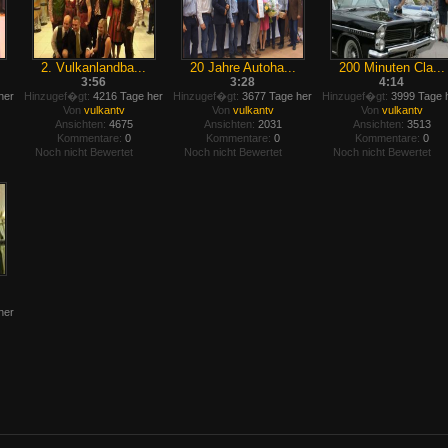
2. Vulkanlandba...
20 Jahre Autoha...
200 Minuten Cla...
3:56
3:28
4:14
her
Hinzugef�gt:
4216 Tage her
Hinzugef�gt:
3677 Tage her
Hinzugef�gt:
3999 Tage 
Von
vulkantv
Von
vulkantv
Von
vulkantv
Ansichten:
4675
Ansichten:
2031
Ansichten:
3513
Kommentare:
0
Kommentare:
0
Kommentare:
0
Noch nicht Bewertet
Noch nicht Bewertet
Noch nicht Bewertet
her