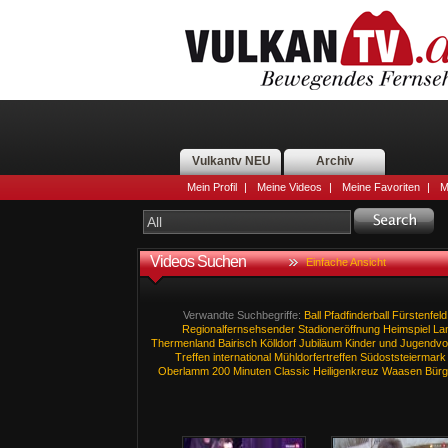
Vulkantv NEU
Archiv
Mein Profil
|
Meine Videos
|
Meine Favoriten
|
M
Videos Suchen
Einfache Ansicht
Verwandte Suchbegriffe:
Ball
Pfadfinderball
Fürstenfeld
Regionalfernsehsender
Stadioneröffnung
Heimspiel
La
Thermenland
Bairisch
Kölldorf
Jubiläum
Kinder
und
Jugendvo
Treffen
international
Mühldorfertreffen
Südoststeiermark
Oberlamm
200
Minuten
Classic
Heiligenkreuz
Waasen
Bürg