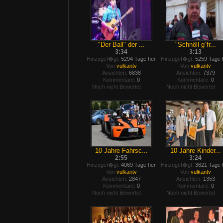
"Der Ball" der ...
"Schnöll g´fr...
3:34
3:13
Hinzugef�gt:
5294 Tage her
Hinzugef�gt:
5259 Tage 
Von
vulkantv
Von
vulkantv
Ansichten:
6838
Ansichten:
7379
Kommentare:
0
Kommentare:
0
Noch nicht Bewertet
Noch nicht Bewertet
10 Jahre Fahrsc...
10 Jahre Kinder...
2:55
3:24
Hinzugef�gt:
4069 Tage her
Hinzugef�gt:
3621 Tage 
Von
vulkantv
Von
vulkantv
Ansichten:
2847
Ansichten:
1353
Kommentare:
0
Kommentare:
0
Noch nicht Bewertet
Noch nicht Bewertet