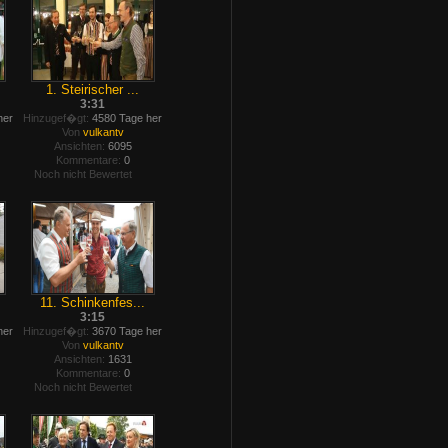
1. Steirischer ...
3:31
her
Hinzugef�gt:
4580 Tage her
Von
vulkantv
Ansichten:
6095
Kommentare:
0
Noch nicht Bewertet
11. Schinkenfes...
3:15
her
Hinzugef�gt:
3670 Tage her
Von
vulkantv
Ansichten:
1631
Kommentare:
0
Noch nicht Bewertet