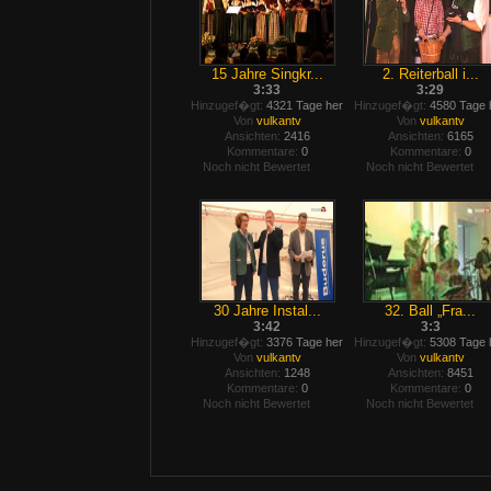
15 Jahre Singkr...
2. Reiterball i...
3:33
3:29
Hinzugef�gt:
4321 Tage her
Hinzugef�gt:
4580 Tage 
Von
vulkantv
Von
vulkantv
Ansichten:
2416
Ansichten:
6165
Kommentare:
0
Kommentare:
0
Noch nicht Bewertet
Noch nicht Bewertet
30 Jahre Instal...
32. Ball „Fra...
3:42
3:3
Hinzugef�gt:
3376 Tage her
Hinzugef�gt:
5308 Tage 
Von
vulkantv
Von
vulkantv
Ansichten:
1248
Ansichten:
8451
Kommentare:
0
Kommentare:
0
Noch nicht Bewertet
Noch nicht Bewertet