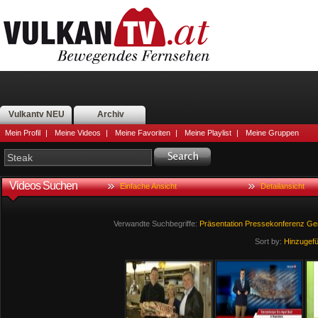
Vulkantv NEU
Archiv
Mein Profil
|
Meine Videos
|
Meine Favoriten
|
Meine Playlist
|
Meine Gruppen
Videos Suchen
Einfache Ansicht
Detailansicht
Verwandte Suchbegriffe:
Präsentation
Pressekonferenz
Ge
Sort by:
Hinzugef