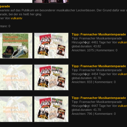
parade
wartete auf das Publikum ein besonderer musikalischer Leckerbissen. Der Grund dafür war 
ade, bei der es heiß her ging.
her Von
vulkantv
tare: 0
Tipp: Frannacher Musikantenparade
Tipp: Frannacher Musikantenparade
Hinzugef�gt: 4461 Tage her Von
vulkan
global.duration: 43.82
Ansichten: 1075 | Kommentare: 0
Tipp: Frannacher Musikantenparade
Tipp: Frannacher Musikantenparade
Hinzugef�gt: 4454 Tage her Von
vulkan
global.duration: 41.70
Ansichten: 833 | Kommentare: 0
Tipp: Frannacher Musikantenparade
Tipp: Frannacher Musikantenparade
Hinzugef�gt: 4447 Tage her Von
vulkan
global.duration: 41.70
Ansichten: 796 | Kommentare: 0