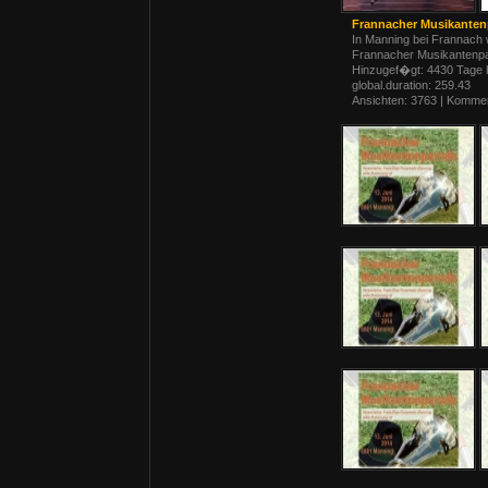
Frannacher Musikanten
In Manning bei Frannach 
Frannacher Musikantenpar
Hinzugef�gt: 4430 Tage 
global.duration: 259.43
Ansichten: 3763 | Kommen