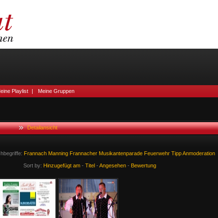
eine Playlist
|
Meine Gruppen
Detailansicht
hbegriffe:
Frannach
Manning
Frannacher
Musikantenparade
Feuerwehr
Tipp
Anmoderation
Sort by:
Hinzugefügt am
-
Titel
-
Angesehen
-
Bewertung