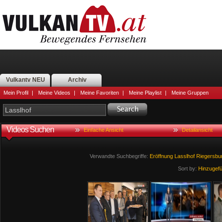
Vulkantv NEU
Archiv
Mein Profil
|
Meine Videos
|
Meine Favoriten
|
Meine Playlist
|
Meine Gruppen
Videos Suchen
Einfache Ansicht
Detailansicht
Verwandte Suchbegriffe:
Eröffnung
Lasslhof
Riegersbu
Sort by:
Hinzugef