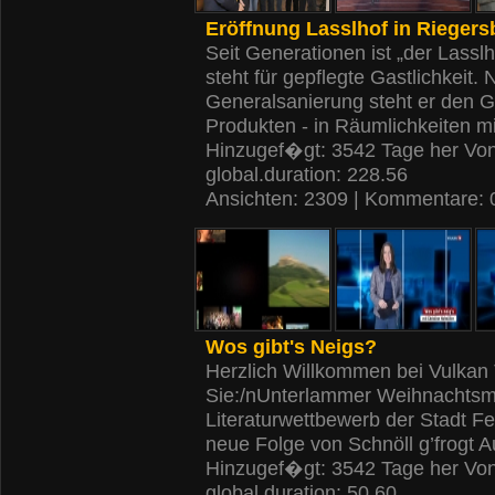
Eröffnung Lasslhof in Riegers
Seit Generationen ist „der Lassl
steht für gepflegte Gastlichkeit
Generalsanierung steht er den G
Produkten - in Räumlichkeiten m
Hinzugef�gt: 3542 Tage her Vo
global.duration: 228.56
Ansichten: 2309 | Kommentare: 
Wos gibt's Neigs?
Herzlich Willkommen bei Vulkan T
Sie:/nUnterlammer Weihnachtsm
Literaturwettbewerb der Stadt F
neue Folge von Schnöll g’frogt 
Hinzugef�gt: 3542 Tage her Vo
global.duration: 50.60