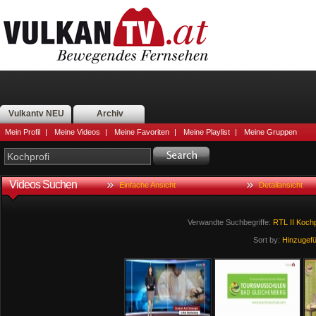
Vulkantv NEU
Archiv
Mein Profil
|
Meine Videos
|
Meine Favoriten
|
Meine Playlist
|
Meine Gruppen
Videos Suchen
Einfache Ansicht
Detailansicht
Verwandte Suchbegriffe:
RTL
II
Kochp
Sort by:
Hinzugef