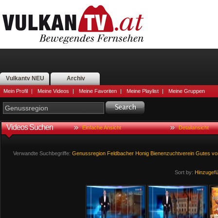
Vulkantv NEU
Archiv
Mein Profil
|
Meine Videos
|
Meine Favoriten
|
Meine Playlist
|
Meine Gruppen
Videos Suchen
Einfache Ansicht
Detailansicht
Verwandte Suchbegriffe:
Genussregion
Feldbacher
Honig
Bienenzuchtverein
Gutes
v
Sort by:
Hinzugef