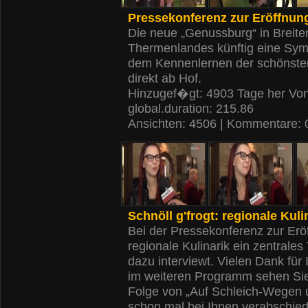
Pressekonferenz zur Eröffnung
Die neue „Genussburg“ in Breite
Thermenlandes künftig eine Symb
dem Kennenlernen der schönsten
direkt ab Hof.
Hinzugef�gt: 4903 Tage her Vo
global.duration: 215.86
Ansichten: 4506 | Kommentare: 
Schnöll g'frogt: regionale Kuli
Bei der Pressekonferenz zur Erö
regionale Kulinarik ein zentrales
dazu interviewt. Vielen Dank fü
im weiteren Programm sehen Sie 
Folge von „Auf Schleich-Wegen u
schon mal bei Ihnen verabschi