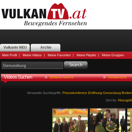
Vulkantv NEU
Archiv
Mein Profil
|
Meine Videos
|
Meine Favoriten
|
Meine Playlist
|
Meine Gruppen
Videos Suchen
Einfache Ansicht
Detailansicht
Verwandte Suchbegriffe:
Pressekonferenz
Eröffnung
Genussburg
Breiten
Sort by:
Hinzugef