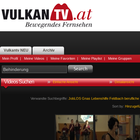
Vulkantv NEU
Archiv
Mein Profil
|
Meine Videos
|
Meine Favoriten
|
Meine Playlist
|
Meine Gruppen
Videos Suchen
Einfache Ansicht
Detailansicht
Verwandte Suchbegriffe:
JobLOS
Gnas
Lebenshilfe
Feldbach
berufliche
Sort by:
Hinzugef