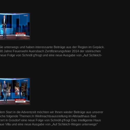
 Sie unterwegs und haben interessante Beiträge aus der Region im Gepäck.
0 Jahre Feuerwehr Auersbach Zertifizierungsfeier 2014 der steirischen
eue Folge von Schnöll g‘frogt und eine neue Ausgabe von „Auf Schleich-
dem Start in die Adventzeit möchten wir Ihnen wieder Beiträge aus unserer
oche folgende Themen:/n Weihnachtsausstellung im Altstadthaus Bad
t in Gosdorf eine neue Folge von Schnöll g‘frogt Das Intelligente Haus
laue Villa und eine neue Ausgabe von „Auf Schleich-Wegen unterwegs“