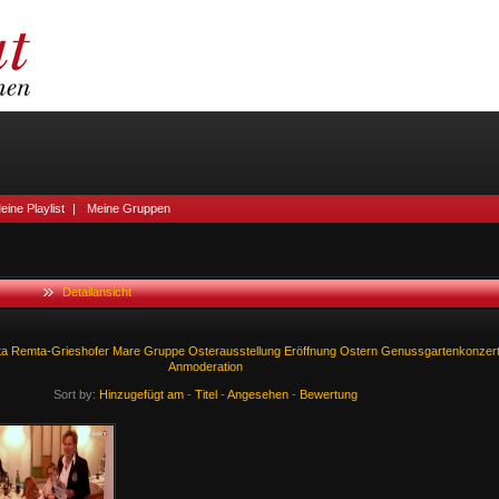
eine Playlist
|
Meine Gruppen
Detailansicht
ta
Remta-Grieshofer
Mare
Gruppe
Osterausstellung
Eröffnung
Ostern
Genussgartenkonzer
Anmoderation
Sort by:
Hinzugefügt am
-
Titel
-
Angesehen
-
Bewertung