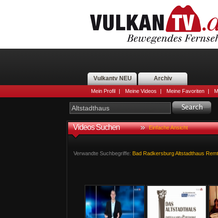
Vulkantv NEU
Archiv
Mein Profil
|
Meine Videos
|
Meine Favoriten
|
M
Videos Suchen
Einfache Ansicht
Verwandte Suchbegriffe:
Bad
Radkersburg
Altstadthaus
Rem