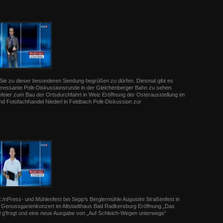
 Sie zu dieser besonderen Sendung begrüßen zu dürfen. Diesmal gibt es
eressante Polit-Diskussionsrunde in der Gleichenberger Bahn zu sehen.
hfeier zum Bau der Ortsdurchfahrt in Weiz Eröffnung der Osterausstellung im
d Fotofachhandel Niederl in Feldbach Polit-Diskussion zur
/nPress- und Mühlenfest bei Sepp‘s Berglermühle Augustini Straßenfest in
“ Genussgartenkonzert im Altstadthaus Bad Radkersburg Eröffnung „Das
ll g’frogt und eine neue Ausgabe von „Auf Schleich-Wegen unterwegs“