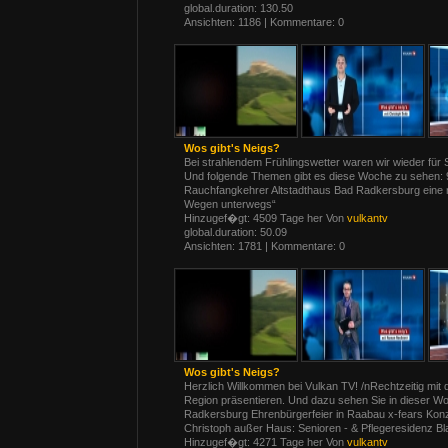
global.duration: 130.50
Ansichten: 1186 | Kommentare: 0
Wos gibt's Neigs?
Bei strahlendem Frühlingswetter waren wir wieder für
Und folgende Themen gibt es diese Woche zu sehen: 9
Rauchfangkehrer Altstadthaus Bad Radkersburg eine n
Wegen unterwegs“
Hinzugef�gt: 4509 Tage her Von
vulkantv
global.duration: 50.09
Ansichten: 1781 | Kommentare: 0
Wos gibt's Neigs?
Herzlich Willkommen bei Vulkan TV! /nRechtzeitig mit 
Region präsentieren. Und dazu sehen Sie in dieser W
Radkersburg Ehrenbürgerfeier in Raabau x-fears Konzer
Christoph außer Haus: Senioren - & Pflegeresidenz B
Hinzugef�gt: 4271 Tage her Von
vulkantv