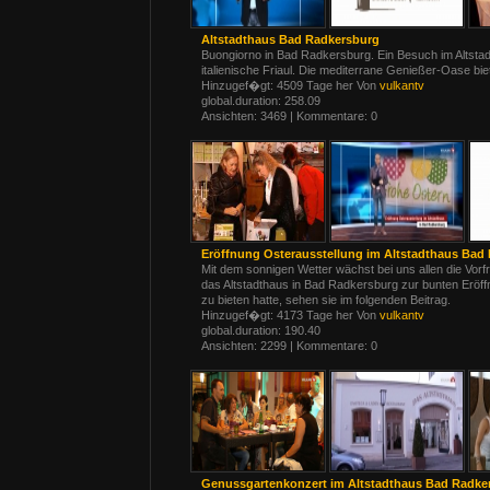
Altstadthaus Bad Radkersburg
Buongiorno in Bad Radkersburg. Ein Besuch im Altstad
italienische Friaul. Die mediterrane Genießer-Oase bi
Hinzugef�gt: 4509 Tage her Von
vulkantv
global.duration: 258.09
Ansichten: 3469 | Kommentare: 0
Eröffnung Osterausstellung im Altstadthaus Bad
Mit dem sonnigen Wetter wächst bei uns allen die Vorfr
das Altstadthaus in Bad Radkersburg zur bunten Eröf
zu bieten hatte, sehen sie im folgenden Beitrag.
Hinzugef�gt: 4173 Tage her Von
vulkantv
global.duration: 190.40
Ansichten: 2299 | Kommentare: 0
Genussgartenkonzert im Altstadthaus Bad Radke