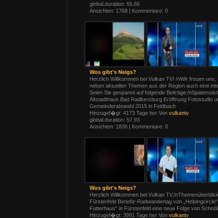
global.duration: 55.66
Ansichten: 1768 | Kommentare: 0
Wos gibt's Neigs?
Herzlich Willkommen bei Vulkan TV! /nWir freuen uns,
neben aktuellen Themen aus der Region auch eine int
Seien Sie gespannt auf folgende Beiträge:/nSpatenstic
Altstadthaus Bad Radkersburg Eröffnung Fotostudio un
Gemeinderatswahl 2015 in Feldbach
Hinzugef�gt: 4173 Tage her Von
vulkantv
global.duration: 57.93
Ansichten: 1836 | Kommentare: 0
Wos gibt's Neigs?
Herzlich Willkommen bei Vulkan TV,/nThemenüberblick:
Fürstenfeld Benefiz-Radwandertag von „Helpingcircle
Futterhaus“ in Fürstenfeld eine neue Folge von Schnö
Hinzugef�gt: 3991 Tage her Von
vulkantv