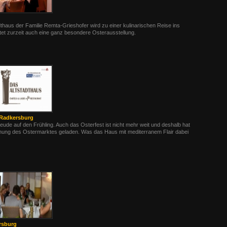
thaus der Familie Remta-Grieshofer wird zu einer kulinarischen Reise ins
etet zurzeit auch eine ganz besondere Osterausstellung.
 Radkersburg
eude auf den Frühling. Auch das Osterfest ist nicht mehr weit und deshalb hat
fnung des Ostermarktes geladen. Was das Haus mit mediterranem Flair dabei
rsburg