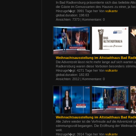
In Bad Radkersburg präsentierte sich das beliebte Alt
die Gäste im Genussarten des Hauses zu einer, ja fa
Hinzugef�gt: 3991 Tage her Von
vulkantv
global.duration: 198.63
Ansichten: 7373 | Kommentare: 0
Weihnachtsausstellung im Altstadthaus Bad Rad
Die Adventzeit lässt nicht mehr lange auf sich warten 
Radkersburg waren diese Vorboten besonders stimmung
Hinzugef�gt: 4271 Tage her Von
vulkantv
global.duration: 182.83
Ansichten: 2012 | Kommentare: 0
Weihnachtsausstellung im Altstadthaus Bad Rad
Alle Jahre wieder ist die Vorfreude auf die Adventzeit 
stimmungsvoll begangen. Die Eröffnung der Weihnachts
weit.
Hinzugef�gt: 3914 Tage her Von
vulkantv