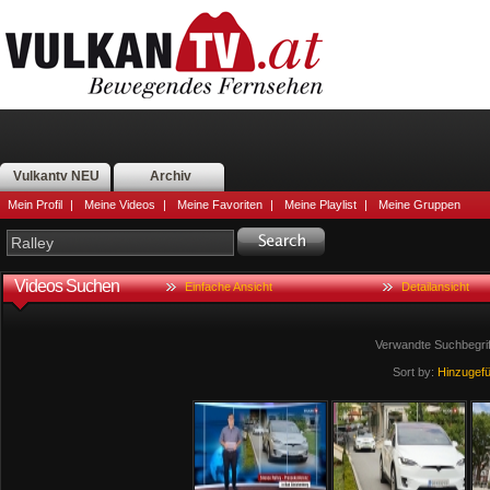
Vulkantv NEU
Archiv
Mein Profil
|
Meine Videos
|
Meine Favoriten
|
Meine Playlist
|
Meine Gruppen
Videos Suchen
Einfache Ansicht
Detailansicht
Verwandte Suchbegri
Sort by:
Hinzugef