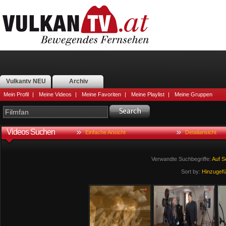
Vulkantv NEU
Archiv
Mein Profil
|
Meine Videos
|
Meine Favoriten
|
Meine Playlist
|
Meine Gruppen
Videos Suchen
Einfache Ansicht
Detailansicht
Verwandte Suchbegriffe:
Auf
S
Sort by:
Hinzugef